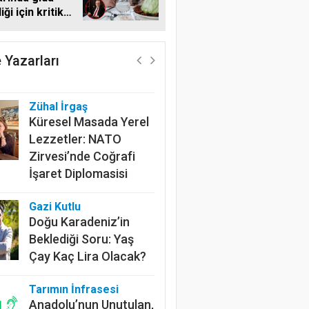
ği için kritik
Harun Göksel
r yaptı
Geleceğin Pamuğu:
Doğal, İzlenebilir ve
 Yazarları
Sürdürülebilir
Zühal İrgaş
Küresel Masada Yerel
Lezzetler: NATO
Zirvesi’nde Coğrafi
İşaret Diplomasisi
Gazi Kutlu
Doğu Karadeniz’in
Beklediği Soru: Yaş
Çay Kaç Lira Olacak?
Tarımın İnfrasesi
Anadolu’nun Unutulan,