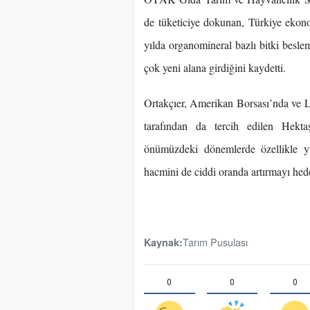
de tüketiciye dokunan, Türkiye ekonom
yılda organomineral bazlı bitki besl
çok yeni alana girdiğini kaydetti.
Ortakçıer, Amerikan Borsası’nda ve L
tarafından da tercih edilen Hektaş
önümüzdeki dönemlerde özellikle yur
hacmini de ciddi oranda artırmayı hede
Tarım Pusulası
Kaynak:
0
0
0