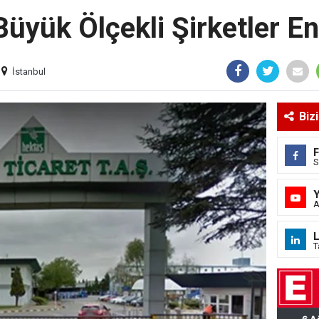
Büyük Ölçekli Şirketler E
İstanbul
Biz
S
A
L
T