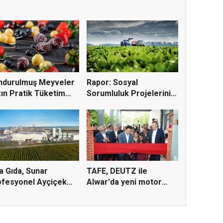
ndurulmuş Meyveler
Rapor: Sosyal
ın Pratik Tüketim
Sorumluluk Projelerinin
...
Yüzde 6...
ta Gıda, Sunar
TAFE, DEUTZ ile
fesyonel Ayçiçek
Alwar'da yeni motor
'nı...
üretim te...