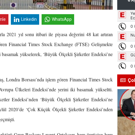
inle
Linkedin
WhatsApp
rla 2021 yıl sonu itibari ile piyasa değerini 48 kat artıran
ören Financial Times Stock Exchange (FTSE) Gelişmekte
i basamak yükselerek, ‘Büyük Ölçekli Şirketler Endeksi’ne
taş, Londra Borsası’nda işlem gören Financial Times Stock
Ço
rupa Ülkeleri Endeksi’nde yerini iki basamak yükseltti.
etler Endeksi’nden ‘Büyük Ölçekli Şirketler Endeksi’ne
ylül 2020’de ‘Çok Küçük Ölçekli Şirketler Endeksi’nden
eçmişti.
törü Grup Başkanı Levent Ortakçıer, hem üreticiye hem