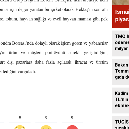
isi için değer yaratan bir şirket olarak Hektaş’ın son altı
İsma
eme, tohum, hayvan sağlığı ve evcil hayvan maması gibi pek
piyas
TMO h
ödeme
ondra Borsası’nda dolaylı olarak işlem gören ve yabancılar
milyar
’ın ürün ve müşteri portföyünü sürekli geliştirdiğini,
aktard
t dışı pazarlara daha fazla açılarak, ihracat ve üretim
Bakan 
Temmu
flediğini vurguladı.
gıda d
Kadim
TL'nin
ekmek
ekmeğ
0
0
0
TÜGİS
sıcakl