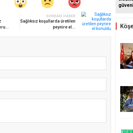
güvenli
uyarıla
SONRAKI HABER
z
Sağlıksız koşullarda üretilen
Köşe
ru...
peynire el...