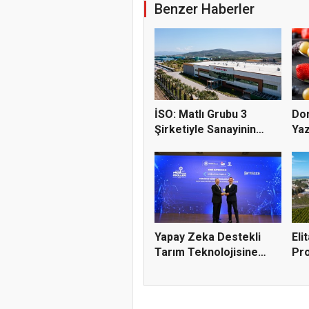
Benzer Haberler
İSO: Matlı Grubu 3
Do
Şirketiyle Sanayinin
Yaz
Devle...
Seç
Yapay Zeka Destekli
Eli
Tarım Teknolojisine
Pro
Verim...
Yağı