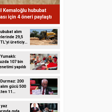
il Kemaloğlu hububat
ası için 4 öneri paylaştı
ububat alım
lerinde 29,5
 TL'yi üreticiye
ı
Yumaklı:
zda 107 bin
enetimi yapıldı
 Durmaz: 200
 alım gücü 500
ten 11
e düştü
 yaz
arında gıda