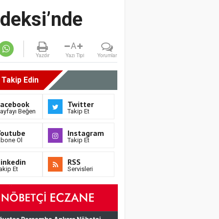
ndeksi’nde
A
Yazdır
Yazı Tipi
Yorumlar
i Takip Edin
Facebook
Twitter
ayfayı Beğen
Takip Et
Youtube
Instagram
bone Ol
Takip Et
inkedin
RSS
akip Et
Servisleri