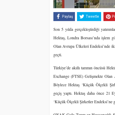
Paylaş
Tweetle
P
Son 5 yılda gerçekleştirdiği yatırımla
Hektaş, Londra Borsası’nda işlem g
Olan Avrupa Ülkeleri Endeksi’nde ik
geçti.
Türkiye’de akıllı tarımın öncüsü Hek
Exchange (FTSE) Gelişmekte Olan Av
Böylece Hektaş ‘Küçük Ölçekli Şirk
geçiş yaptı. Hektaş daha önce 21 E
‘Küçük Ölçekli Şirketler Endeksi’ne g
OYAK Gıda Tarım ve Hayvancılık Sek