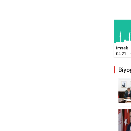
İmsak
04:21
Biyo