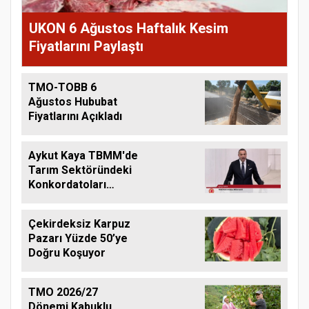
UKON 6 Ağustos Haftalık Kesim
Fiyatlarını Paylaştı
TMO-TOBB 6
Ağustos Hububat
Fiyatlarını Açıkladı
Aykut Kaya TBMM'de
Tarım Sektöründeki
Konkordatoları
Gündeme Taşıdı
Çekirdeksiz Karpuz
Pazarı Yüzde 50’ye
Doğru Koşuyor
TMO 2026/27
Dönemi Kabuklu