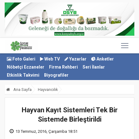
Foto Galeri
Web TV
Yazarlar
Anketler
Nöbetçi Eczaneler
Firma Rehberi
Seri İlanlar
Etkinlik Takvimi
Biyografiler
Ana Sayfa
Hayvancılık
Hayvan Kayıt Sistemleri Tek Bir
Sistemde Birleştirildi
13 Temmuz, 2016, Çarşamba 18:51