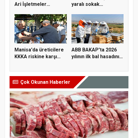
Ari İşletmeler
yaralı sokak
Üreticiye...
hayvanlarını y...
Manisa'da üreticilere
ABB BAKAP'ta 2026
KKKA riskine karşı
yılının ilk bal hasadını
para...
ge...
Çok Okunan Haberler