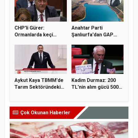
CHP'li Gürer:
Anahtar Parti
Ormanlarda keçi
Şanlıurfa'dan GAP
yetiştiriciliği...
sulama yatırı...
Aykut Kaya TBMM'de
Kadim Durmaz: 200
Tarım Sektöründeki
TL'nin alım gücü 500
Konkord...
ekmekt...
Çok Okunan Haberler