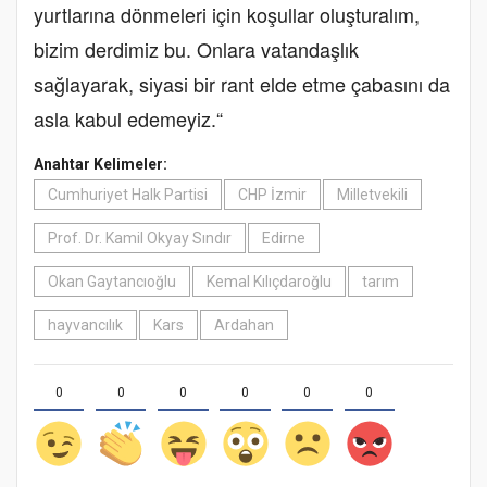
yurtlarına dönmeleri için koşullar oluşturalım,
bizim derdimiz bu. Onlara vatandaşlık
sağlayarak, siyasi bir rant elde etme çabasını da
asla kabul edemeyiz.“
Anahtar Kelimeler:
Cumhuriyet Halk Partisi
CHP İzmir
Milletvekili
Prof. Dr. Kamil Okyay Sındır
Edirne
Okan Gaytancıoğlu
Kemal Kılıçdaroğlu
tarım
hayvancılık
Kars
Ardahan
0
0
0
0
0
0