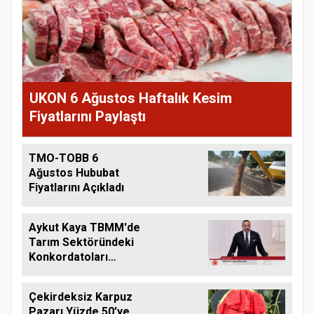
UKON 6 Ağustos Haftalık Kesim
Fiyatlarını Paylaştı
TMO-TOBB 6
Ağustos Hububat
Fiyatlarını Açıkladı
Aykut Kaya TBMM'de
Tarım Sektöründeki
Konkordatoları
Gündeme Taşıdı
Çekirdeksiz Karpuz
Pazarı Yüzde 50’ye