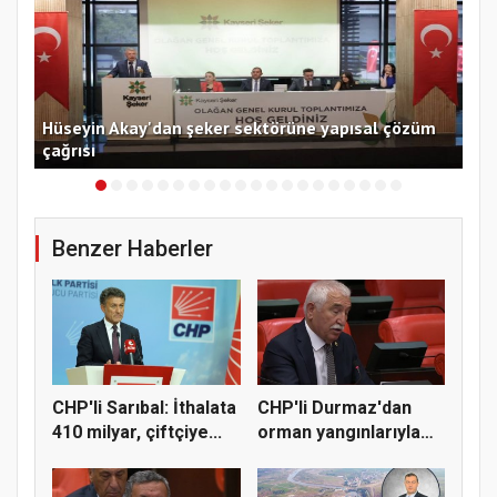
i
Hüseyin Akay'dan şeker sektörüne yapısal çözüm
Ege
çağrısı
açı
Benzer Haberler
CHP'li Sarıbal: İthalata
CHP'li Durmaz'dan
410 milyar, çiftçiye...
orman yangınlarıyla
mücadel...