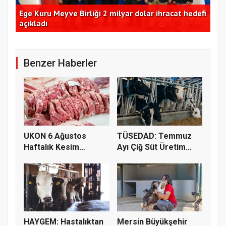
m
Ege Kuru Meyve Birliği 2 milyar dolar ihracat hedefi
Ant
açıkladı
de
Benzer Haberler
UKON 6 Ağustos
TÜSEDAD: Temmuz
Haftalık Kesim
Ayı Çiğ Süt Üretim
Fiyatlarını Pay...
Maliyeti 2...
HAYGEM: Hastalıktan
Mersin Büyükşehir