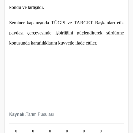
kondu ve tartışıldı.
Seminer kapanışında TÜGİS ve TARGET Başkanları etik
paydası çerçevesinde işbirliğini güçlendirerek sürdürme
konusunda kararlılıklarını kuvvetle ifade ettiler.
Tarım Pusulası
Kaynak:
0
0
0
0
0
0