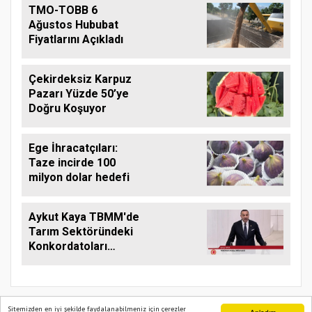
TMO-TOBB 6
Ağustos Hububat
Fiyatlarını Açıkladı
Çekirdeksiz Karpuz
Pazarı Yüzde 50’ye
Doğru Koşuyor
Ege İhracatçıları:
Taze incirde 100
milyon dolar hedefi
Aykut Kaya TBMM'de
Tarım Sektöründeki
Konkordatoları
Gündeme Taşıdı
Sitemizden en iyi şekilde faydalanabilmeniz için çerezler