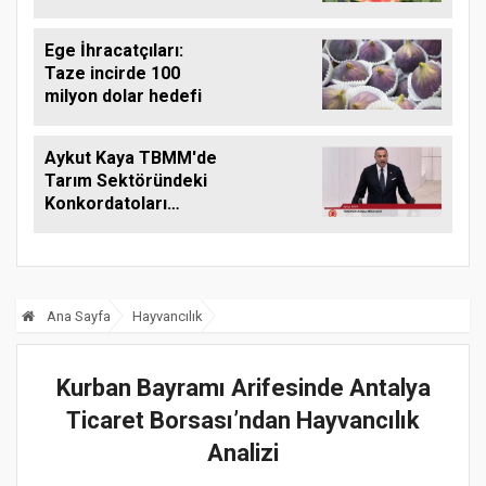
Ege İhracatçıları:
Taze incirde 100
milyon dolar hedefi
Aykut Kaya TBMM'de
Tarım Sektöründeki
Konkordatoları
Gündeme Taşıdı
Ana Sayfa
Hayvancılık
Kurban Bayramı Arifesinde Antalya
Ticaret Borsası’ndan Hayvancılık
Analizi