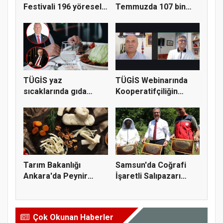
Festivali 196 yöresel
Temmuzda 107 bin
lezzeti...
gıda denetimi...
TÜGİS yaz
TÜGİS Webinarında
sıcaklarında gıda
Kooperatifçiliğin
güvenliği için kr...
Stratejik...
Tarım Bakanlığı
Samsun'da Coğrafi
Ankara'da Peynir
İşaretli Salıpazarı
Markasına Ce...
Kestane...
Çok Okunan Haberler