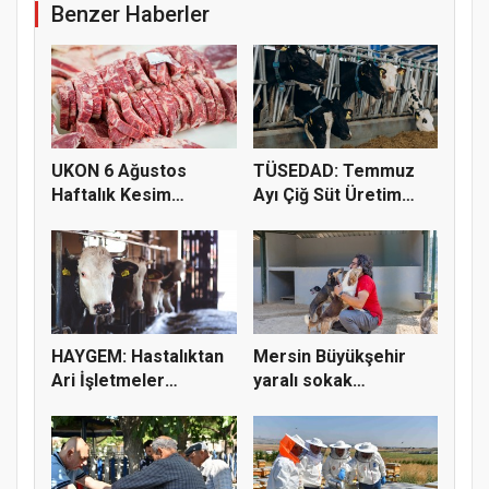
Benzer Haberler
UKON 6 Ağustos
TÜSEDAD: Temmuz
Haftalık Kesim
Ayı Çiğ Süt Üretim
Fiyatlarını Pay...
Maliyeti 2...
HAYGEM: Hastalıktan
Mersin Büyükşehir
Ari İşletmeler
yaralı sokak
Üreticiye...
hayvanlarını y...