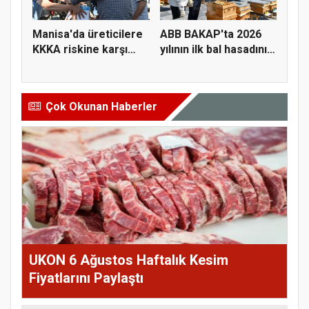
Manisa'da üreticilere
ABB BAKAP'ta 2026
KKKA riskine karşı
yılının ilk bal hasadını
para...
ge...
Çok Okunan Haberler
UKON 6 Ağustos Haftalık Kesim
Fiyatlarını Paylaştı