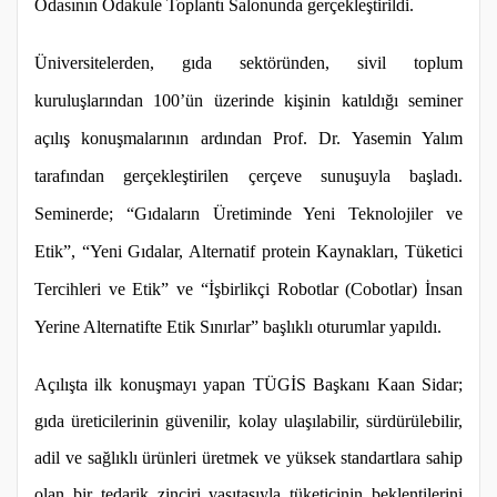
Odasının Odakule Toplantı Salonunda gerçekleştirildi.
Üniversitelerden, gıda sektöründen, sivil toplum
kuruluşlarından 100’ün üzerinde kişinin katıldığı seminer
açılış konuşmalarının ardından Prof. Dr. Yasemin Yalım
tarafından gerçekleştirilen çerçeve sunuşuyla başladı.
Seminerde; “Gıdaların Üretiminde Yeni Teknolojiler ve
Etik”, “Yeni Gıdalar, Alternatif protein Kaynakları, Tüketici
Tercihleri ve Etik” ve “İşbirlikçi Robotlar (Cobotlar) İnsan
Yerine Alternatifte Etik Sınırlar” başlıklı oturumlar yapıldı.
Açılışta ilk konuşmayı yapan TÜGİS Başkanı Kaan Sidar;
gıda üreticilerinin güvenilir, kolay ulaşılabilir, sürdürülebilir,
adil ve sağlıklı ürünleri üretmek ve yüksek standartlara sahip
olan bir tedarik zinciri vasıtasıyla tüketicinin beklentilerini