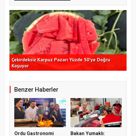
Çekirdeksiz Karpuz Pazarı Yüzde 50’ye Doğru
Ay
Koşuyor
Kon
Benzer Haberler
Ordu Gastronomi
Bakan Yumaklı: