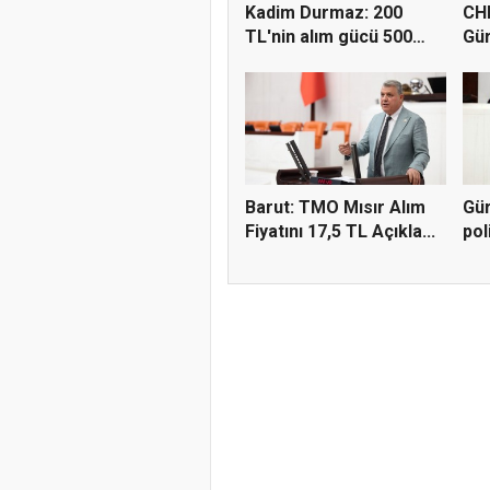
Kadim Durmaz: 200
CHP
TL'nin alım gücü 500
Gür
ekmekt...
Eti.
Barut: TMO Mısır Alım
Gür
Fiyatını 17,5 TL Açıkla...
pol
zor