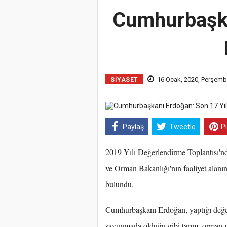
Cumhurbaşka
16 Ocak, 2020, Perşemb
SIYASET
Paylaş
Tweetle
P
2019 Yılı Değerlendirme Toplantısı
ve Orman Bakanlığı'nın faaliyet alanı
bulundu.
Cumhurbaşkanı Erdoğan, yaptığı değer
savunmada olduğu gibi tarım, orman ve 