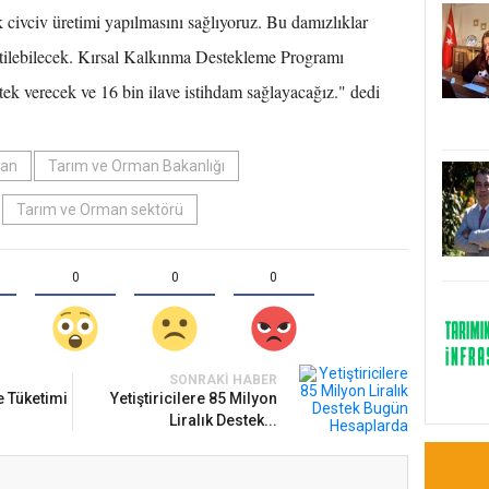
k civciv üretimi yapılmasını sağlıyoruz. Bu damızlıklar
etilebilecek. Kırsal Kalkınma Destekleme Programı
tek verecek ve 16 bin ilave istihdam sağlayacağız." dedi
ğan
Tarım ve Orman Bakanlığı
Tarım ve Orman sektörü
0
0
0
SONRAKI HABER
e Tüketimi
Yetiştiricilere 85 Milyon
Liralık Destek...