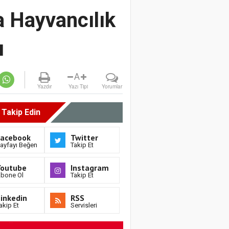
 Hayvancılık
ı
A
Yazdır
Yazı Tipi
Yorumlar
i Takip Edin
Facebook
Twitter
ayfayı Beğen
Takip Et
Youtube
Instagram
bone Ol
Takip Et
inkedin
RSS
akip Et
Servisleri