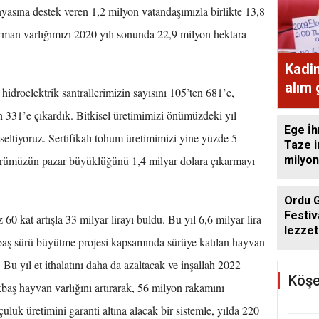
na destek veren 1,2 milyon vatandaşımızla birlikte 13,8
rman varlığımızı 2020 yılı sonunda 22,9 milyon hektara
Kadi
alım
hidroelektrik santrallerimizin sayısını 105’ten 681’e,
ekme
n 331’e çıkardık. Bitkisel üretimimizi önümüzdeki yıl
Ege İh
eltiyoruz. Sertifikalı tohum üretimimizi yine yüzde 5
Taze i
milyon
törümüzün pazar büyüklüğünü 1,4 milyar dolara çıkarmayı
Ordu 
Festiv
60 kat artışla 33 milyar lirayı buldu. Bu yıl 6,6 milyar lira
lezzet
baş sürü büyütme projesi kapsamında sürüye katılan hayvan
getird
. Bu yıl et ithalatını daha da azaltacak ve inşallah 2022
Köşe
baş hayvan varlığını artırarak, 56 milyon rakamını
luk üretimini garanti altına alacak bir sistemle, yılda 220