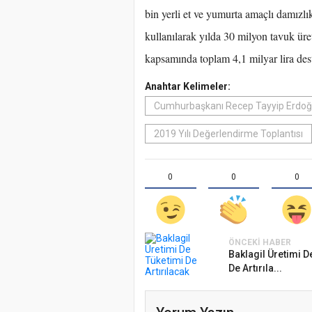
bin yerli et ve yumurta amaçlı damızlı
kullanılarak yılda 30 milyon tavuk ür
kapsamında toplam 4,1 milyar lira des
Anahtar Kelimeler:
Cumhurbaşkanı Recep Tayyip Erdo
2019 Yılı Değerlendirme Toplantısı
0
0
0
ÖNCEKI HABER
Baklagil Üretimi D
De Artırıla...