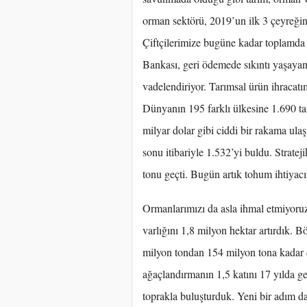
orman sektörü, 2019’un ilk 3 çeyreğin
Çiftçilerimize bugüne kadar toplamda 1
Bankası, geri ödemede sıkıntı yaşayan ç
vadelendiriyor. Tarımsal ürün ihracatı
Dünyanın 195 farklı ülkesine 1.690 tar
milyar dolar gibi ciddi bir rakama ula
sonu itibariyle 1.532’yi buldu. Strate
tonu geçti. Bugün artık tohum ihtiyacı
Ormanlarımızı da asla ihmal etmiyoru
varlığını 1,8 milyon hektar artırdık. B
milyon tondan 154 milyon tona kadar
ağaçlandırmanın 1,5 katını 17 yılda ge
toprakla buluşturduk. Yeni bir adım 