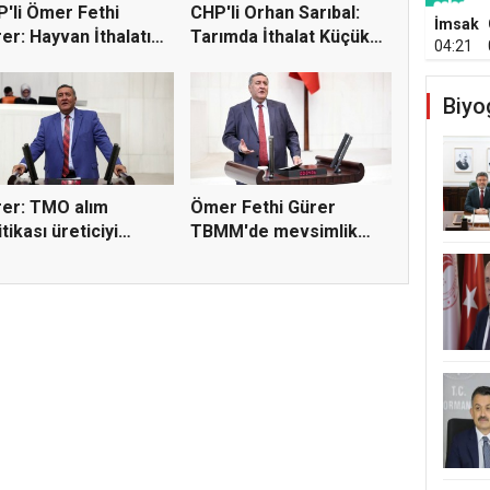
'li Ömer Fethi
CHP'li Orhan Sarıbal:
İmsak
er: Hayvan İthalatı
Tarımda İthalat Küçük
04:21
..
Ü...
Biyo
er: TMO alım
Ömer Fethi Gürer
itikası üreticiyi
TBMM'de mevsimlik
luyor
tarım işçi...