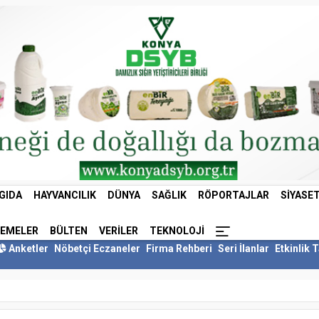
GIDA
HAYVANCILIK
DÜNYA
SAĞLIK
RÖPORTAJLAR
SIYASE
LEMELER
BÜLTEN
VERILER
TEKNOLOJI
Anketler
Nöbetçi Eczaneler
Firma Rehberi
Seri İlanlar
Etkinlik 