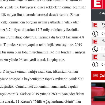
de yüzde 3,6 büyüyerek, diğer sektörlerin önüne geçmiştir.
38 milyar lira tutarında tarımsal destek verdik. Ziraat
iftçilerimiz için borçları uygun şartlarda 5 yıla kadar
mızı 3,7 milyar dolardan 17,7 milyar dolara yükselttik.
ım ürünü ihraç ediyoruz. Tarımda dış ticaret fazlamız 4,8
ştı. Topraksız tarım yapılan teknolojik sera sayımız, 2019
jik bir ürün olan tohum üretimimiz 145 bin tondan 1 milyon
mızın yüzde 96’sını yerli olarak karşılıyoruz.
z. Dünyada orman varlığı azalırken, ülkemizin orman
Ço
öylece erozyonla kaybettiğimiz toprak miktarını yıllık 500
 düşürdük. Cumhuriyet döneminin tamamında yapılan
rçekleştirdik. Sadece 2019 yılında 280 milyon adet fidanı
daha atarak, 11 Kasım’ı “Milli Ağaçlandırma Günü” ilan