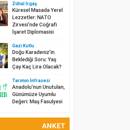
Zühal İrgaş
Küresel Masada Yerel
Lezzetler: NATO
Zirvesi’nde Coğrafi
İşaret Diplomasisi
Gazi Kutlu
Doğu Karadeniz’in
Beklediği Soru: Yaş
Çay Kaç Lira Olacak?
Tarımın İnfrasesi
Anadolu’nun Unutulan,
Günümüze Uyumlu
Değeri: Maş Fasulyesi
Prof.Dr. Bülent
Gülçubuk
ANKET
Şura Kararlarının