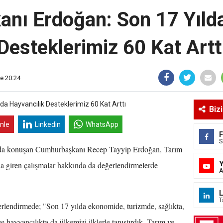
nı Erdoğan: Son 17 Yılda
Desteklerimiz 60 Kat Artt
e 20:24
Biz
inle
Linkedin
WhatsApp
S
'nda konuşan Cumhurbaşkanı Recep Tayyip Erdoğan, Tarım
na giren çalışmalar hakkında da değerlendirmelerde
A
L
T
lendirmede; "Son 17 yılda ekonomide, turizmde, sağlıkta,
hayvancılıkta da ülkemizi ilklerle tanıştırdık. Tarım ve