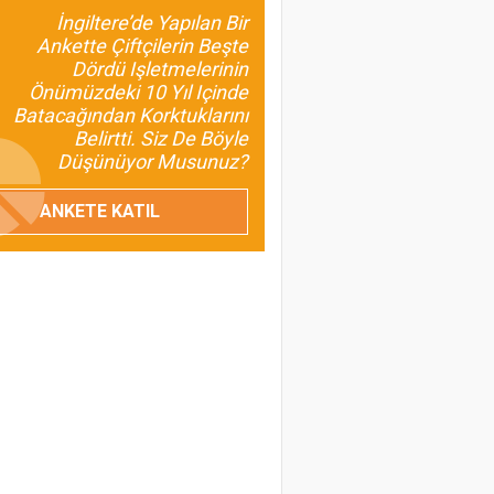
İnsan ve Kalkınma
İngiltere’de Yapılan Bir
Odaklı Olması da
Ankette Çiftçilerin Beşte
Dördü Işletmelerinin
Gerekir?
Önümüzdeki 10 Yıl Içinde
Batacağından Korktuklarını
Umut Özdil
Belirtti. Siz De Böyle
Tarımda Havza
Düşünüyor Musunuz?
Başkanlıkları Geliyor
ANKETE KATIL
Prof. Dr. Turan Civelek
Buzağı Kayıpları
Ülkemiz İçin Ciddi Bir
Sorun
Prof. Dr. Melahat Avcı
Birsin
Baklagillerin Önemini
Bilmeliyiz