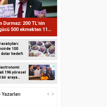
m Durmaz: 200 TL'nin
 gücü 500 ekmekten 11
ğe düştü
racatçıları:
ncirde 100
 dolar hedefi
Gastronomi
ali 196 yöresel
i bir araya
Harun Göksel
i
Geleceğin Pamuğu:
Doğal, İzlenebilir ve
 Yazarları
Sürdürülebilir