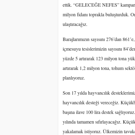
ettik. “GELECEĞE NEFES” kampanyası
milyon fidanı toprakla buluşturduk. O
ulaştıracağız.
Barajlarımızın sayısını 276’dan 861’e, 
içmesuyu tesislerimizin sayısını 84’de
yüzde 5 artırarak 123 milyon tona yüks
artırarak 1,2 milyon tona, tohum sek
planlıyoruz.
Son 17 yılda hayvancılık desteklerimiz 
hayvancılık desteği vereceğiz. Küçük
başına ilave 100 lira destek sağlıyoruz
yılında tamamen sıfırlayacağız. Küçük
yakalamak istiyoruz. Ülkemizin tavukçu