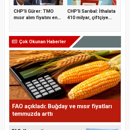
CHP'li Gürer: TMO
CHP'li Sarıbal: İthalata
mısır alım fiyatını en
410 milyar, çiftçiye...
az 1...
Çok Okunan Haberler
FAO açıkladı: Buğday ve mısır fiyatları
temmuzda arttı