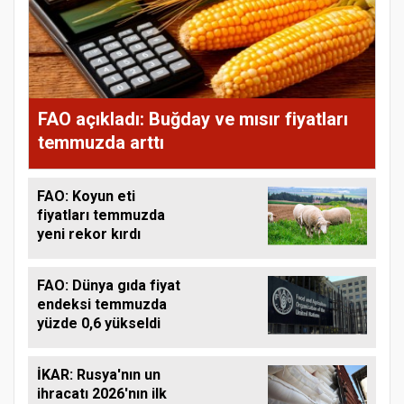
FAO açıkladı: Buğday ve mısır fiyatları
temmuzda arttı
FAO: Koyun eti
fiyatları temmuzda
yeni rekor kırdı
FAO: Dünya gıda fiyat
endeksi temmuzda
yüzde 0,6 yükseldi
İKAR: Rusya'nın un
ihracatı 2026'nın ilk