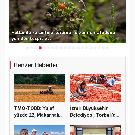
mi
Hollanda karantina kurumu kök-ur nematodunu
Oki
yeniden tespit etti
inc
Benzer Haberler
TMO-TOBB: Yulaf
İzmir Büyükşehir
yüzde 22, Makarnalık
Belediyesi, Torbalı’da
Buğday y...
kuru...