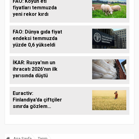
FAO: Koyun eti
fiyatları temmuzda
yeni rekor kırdı
FAO: Dünya gıda fiyat
endeksi temmuzda
yüzde 0,6 yükseldi
İKAR: Rusya'nın un
ihracatı 2026'nın ilk
yarısında düştü
Euractiv:
Finlandiya’da çiftçiler
sınırda gözlem
yapıyor
Ana Sayfa
Tarım