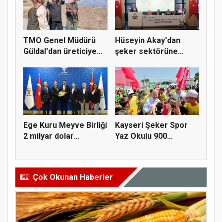
TMO Genel Müdürü
Hüseyin Akay'dan
Güldal'dan üreticiye
şeker sektörüne
alım gü...
yapısal çözü...
Ege Kuru Meyve Birliği
Kayseri Şeker Spor
2 milyar dolar
Yaz Okulu 900
ihracat...
öğrenciyle t...
Çok Okunan Haberler