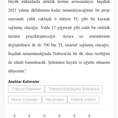
büyük miktarlarda elektrik üretme arzusundayız. İnşallah
2021 yılının ilkbaharına kadar tamamlayacağımız bu proje
sayesinde yıllık yaklaşık 6 milyon TL gibi bir kaynak
sağlamış olacağız. Yılda 17 gigawatt gibi ciddi bir elektrik
üretimi gerçekleştireceğiz. Ayrıca ısı sistemlerinin
değiştirilmesi ile de 700 bin TL tasarruf sağlamış olacağız.
İnşallah tamamlandığında Trabzon’da bir ilk olma özelliğini
de elinde barındıracak. Şehrimize hayırlı ve uğurlu olmasını
diliyorum.”
Anahtar Kelimeler:
Trabzon haberleri
Trabzon Büyükşehir Belediyesi
Murat Zorluoğlu
Hes projesi
Elektrik üretimi
0
0
0
0
0
0