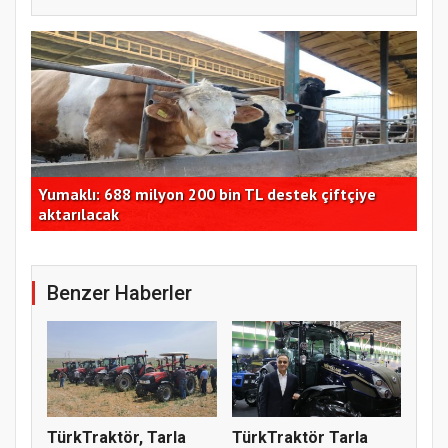
TMO Genel Müdürü Güldal'dan üreticiye alım
CHP
güvencesi
açı
Benzer Haberler
TürkTraktör, Tarla
TürkTraktör Tarla