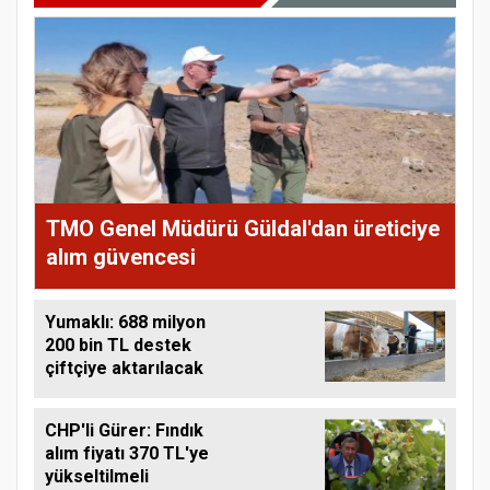
TMO Genel Müdürü Güldal'dan üreticiye
alım güvencesi
Yumaklı: 688 milyon
200 bin TL destek
çiftçiye aktarılacak
CHP'li Gürer: Fındık
alım fiyatı 370 TL'ye
yükseltilmeli