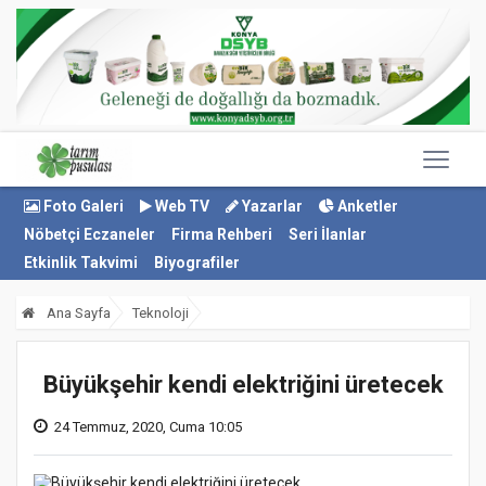
Foto Galeri
Web TV
Yazarlar
Anketler
Nöbetçi Eczaneler
Firma Rehberi
Seri İlanlar
Etkinlik Takvimi
Biyografiler
Ana Sayfa
Teknoloji
Büyükşehir kendi elektriğini üretecek
24 Temmuz, 2020, Cuma 10:05