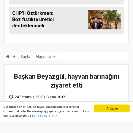
CHP'li Öztürkmen:
Boz fıstıkta üretici
desteklenmeli
Ana Sayfa
Hayvancılık
Başkan Beyazgül, hayvan barınağını
ziyaret etti
24 Temmuz, 2020, Cuma 10:09
Sitemizden en iyi şekilde faydalanabilmeniz için çerezler
Anladım
kullanılmaktadır. Bu siteye giriş yaparak çerez kullanımını kabul
etmiş sayılıyorsunuz.
Daha Fazla Bilgi Al
Ana Sayfa
Web TV
Foto Galeri
Yazarlar