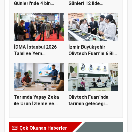
Günleri'nde 4 bin
Günleri 12 ilde
çiftçiyl...
çiftçilerle...
İDMA İstanbul 2026
İzmir Büyükşehir
Tahıl ve Yem
Olivtech Fuarı’nı 6 Bin
Sektörünü Fua...
Kişi...
Tarımda Yapay Zeka
Olivtech Fuarı’nda
ile Ürün İzleme ve
tarımın geleceği
Verimli...
konuşuldu
Çok Okunan Haberler