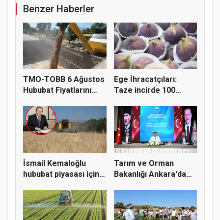
Benzer Haberler
TMO-TOBB 6 Ağustos
Ege İhracatçıları:
Hububat Fiyatlarını
Taze incirde 100
Açıkla...
milyon do...
İsmail Kemaloğlu
Tarım ve Orman
hububat piyasası için 4
Bakanlığı Ankara'da
öner...
tarım sigo...