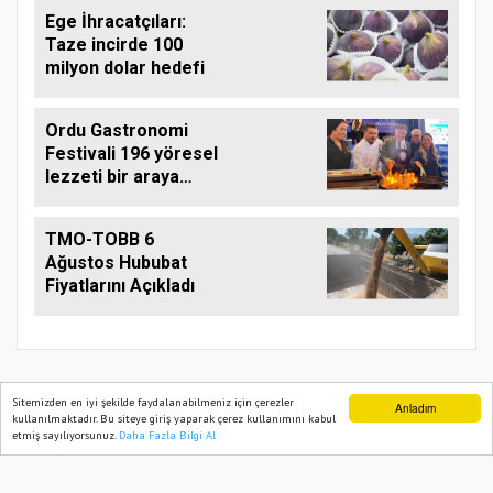
Ege İhracatçıları:
Taze incirde 100
milyon dolar hedefi
Ordu Gastronomi
Festivali 196 yöresel
lezzeti bir araya
getirdi
TMO-TOBB 6
Ağustos Hububat
Fiyatlarını Açıkladı
Sitemizden en iyi şekilde faydalanabilmeniz için çerezler
Anladım
kullanılmaktadır. Bu siteye giriş yaparak çerez kullanımını kabul
TARIM PUSULASI
etmiş sayılıyorsunuz.
Daha Fazla Bilgi Al
Ana Sayfa
Web TV
Foto Galeri
Yazarlar
Onemsoft
Haber Yazılımı
Künye
Gizlilik Politikası
Hizmet Şartları
Sitene Ekle
İletişim