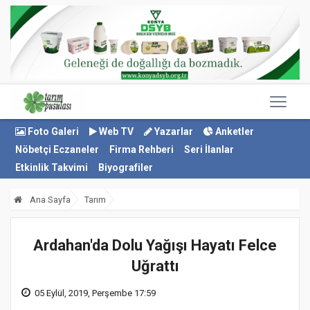
Foto Galeri
Web TV
Yazarlar
Anketler
Nöbetçi Eczaneler
Firma Rehberi
Seri İlanlar
Etkinlik Takvimi
Biyografiler
Ana Sayfa
Tarım
Ardahan'da Dolu Yağışı Hayatı Felce
Uğrattı
05 Eylül, 2019, Perşembe 17:59