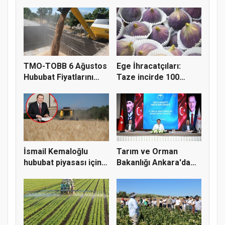
TMO-TOBB 6 Ağustos
Ege İhracatçıları:
Hububat Fiyatlarını
Taze incirde 100
Açıkla...
milyon do...
İsmail Kemaloğlu
Tarım ve Orman
hububat piyasası için 4
Bakanlığı Ankara'da
öner...
tarım sigo...