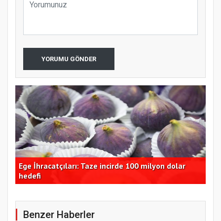
YORUMU GÖNDER
Ege İhracatçıları: Taze incirde 100 milyon dolar
Ord
dı
hedefi
ara
Benzer Haberler