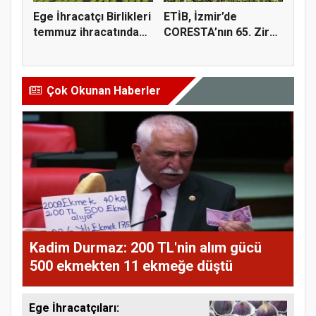
Ege İhracatçı Birlikleri
ETİB, İzmir’de
temmuz ihracatında
CORESTA’nın 65. Zirai
t...
Kimyasal...
Çok Okunan Haberler
Kadim Durmaz: 200 TL'nin alım gücü
500 ekmekten 11 ekmeğe düştü
Ege İhracatçıları: