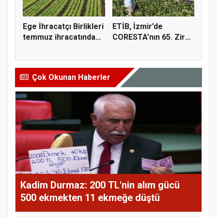
Ege İhracatçı Birlikleri
ETİB, İzmir’de
temmuz ihracatında
CORESTA’nın 65. Zirai
t...
Kimyasal...
Çok Okunan Haberler
Kadim Durmaz: 200 TL'nin alım gücü
500 ekmekten 11 ekmeğe düştü