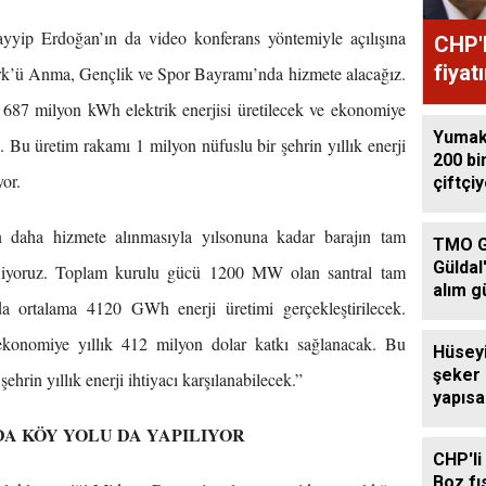
ip Erdoğan’ın da video konferans yöntemiyle açılışına
CHP'l
fiyat
türk’ü Anma, Gençlik ve Spor Bayramı’nda hizmete alacağız.
k 687 milyon kWh elektrik enerjisi üretilecek ve ekonomiye
Yumakl
. Bu üretim rakamı 1 milyon nüfuslu bir şehrin yıllık enerji
200 bi
yor.
çiftçi
 daha hizmete alınmasıyla yılsonuna kadar barajın tam
TMO G
Güldal
fliyoruz. Toplam kurulu gücü 1200 MW olan santral tam
alım g
lda ortalama 4120 GWh enerji üretimi gerçekleştirilecek.
ekonomiye yıllık 412 milyon dolar katkı sağlanacak. Bu
Hüsey
şeker
ehrin yıllık enerji ihtiyacı karşılanabilecek.”
yapıs
çağrıs
DA KÖY YOLU DA YAPILIYOR
CHP'li
Boz fıs