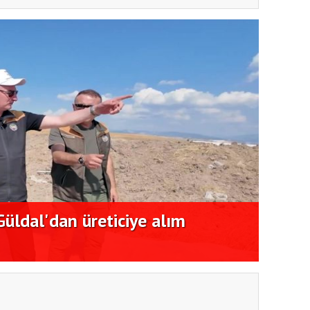
ldal'dan üreticiye alım
CHP'l
açıkl