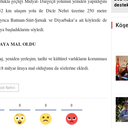
orlukla geçtiği Midyat- Dargeçit yolunun yeniden yapıldığını
deste
 52 km ulaşım yolu ile Dicle Nehri üzerine 250 metre
yrıca Batman-Siirt-Şırnak ve Diyarbakır’a ait köylerde de
Köşe
a başladıklarını söyledi.
İRAYA MAL OLDU
j, yeniden yerleşim, tarihi ve kültürel varlıkların korunması
 18 milyar liraya mal olduğunu da sözlerine ekledi.
cle Nehri
0
0
0