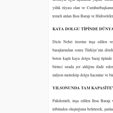
yıllık rüyası olan ve Cumhurbaşkan
temeli atılan Ilısu Barajı ve Hidroelek
KAYA DOLGU TİPİNDE DÜNY
Dicle Nehri üzerine inşa edilen 
barajlarından sonra Türkiye’nin dö
beton kaplı kaya dolgu baraj tipin
birinci sırada yer aldığını ifade ed
milyon metreküp dolgu hacmine ve bin
YILSONUNDA TAM KAPASİTE
Pakdemirli, inşa edilen Ilısu Baraj
tribünden oluştuğunu belirterek, şunlar