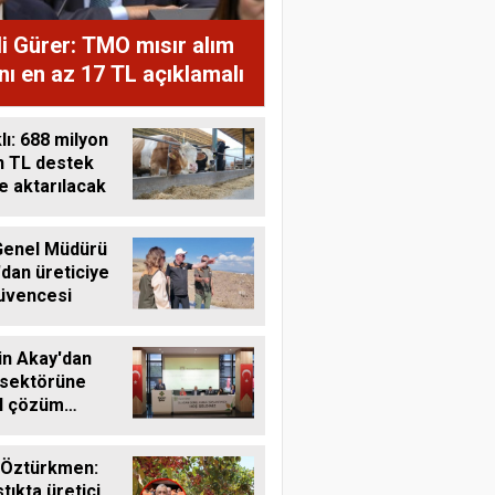
i Gürer: TMO mısır alım
ını en az 17 TL açıklamalı
ı: 688 milyon
n TL destek
ye aktarılacak
enel Müdürü
'dan üreticiye
üvencesi
in Akay'dan
 sektörüne
al çözüm
ı
 Öztürkmen:
tıkta üretici