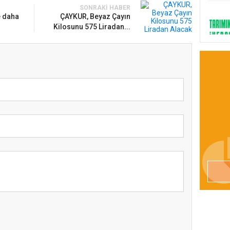
SONRAKI HABER
e daha
ÇAYKUR, Beyaz Çayın
Kilosunu 575 Liradan...