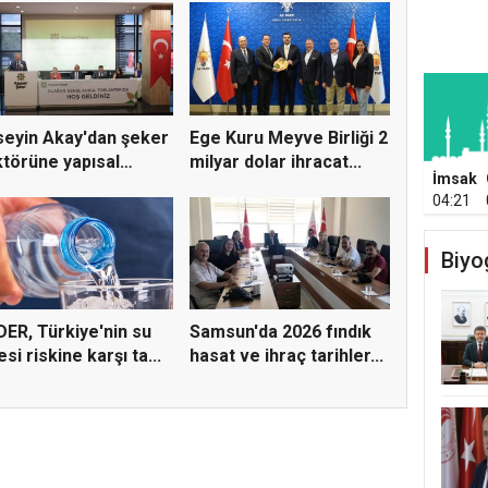
eyin Akay'dan şeker
Ege Kuru Meyve Birliği 2
törüne yapısal
milyar dolar ihracat...
İmsak
ü...
04:21
Biyo
ER, Türkiye'nin su
Samsun'da 2026 fındık
esi riskine karşı ta...
hasat ve ihraç tarihler...