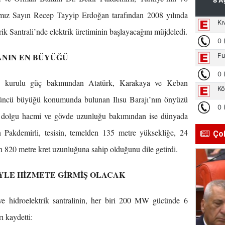
ımız Sayın Recep Tayyip Erdoğan tarafından 2008 yılında
trik Santrali’nde elektrik üretiminin başlayacağını müjdeledi.
ANIN EN BÜYÜĞÜ
ve kurulu güç bakımından Atatürk, Karakaya ve Keban
rdüncü büyüğü konumunda bulunan Ilısu Barajı’nın önyüzü
de dolgu hacmi ve gövde uzunluğu bakımından ise dünyada
en Pakdemirli, tesisin, temelden 135 metre yüksekliğe, 24
Ço
 820 metre kret uzunluğuna sahip olduğunu dile getirdi.
YLE HİZMETE GİRMİŞ OLACAK
ı ve hidroelektrik santralinin, her biri 200 MW gücünde 6
ı kaydetti: