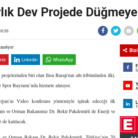
rlık Dev Projede Düğmeye 
10:55
Biz
inle
Linkedin
WhatsApp
S
projelerinden biri olan Ilısu Barajı'nın altı tribününden ilki,
 Spor Bayramı’nda hizmete alınıyor.
A
an’ın Video konferans yöntemiyle iştirak edeceği ilk
L
T
rım ve Orman Bakanımız Dr. Bekir Pakdemirli ile Enerji ve
 de katılacak.
m ve Orman Bakanı Dr. Bekir Pakdemirli, Türkiye’nin 70