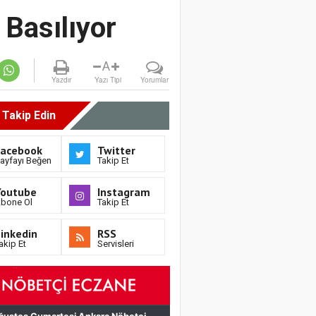
Basılıyor
A
Yazdır
Yazı Tipi
Yorumlar
i Takip Edin
Facebook
Twitter
ayfayı Beğen
Takip Et
Youtube
Instagram
bone Ol
Takip Et
inkedin
RSS
akip Et
Servisleri