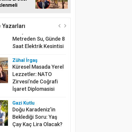
klenmeli
Harun Göksel
220 Kilometrelik
Kanalın Sonundaki Acı
 Yazarları
Gerçek: Mardin'de 600
Metreden Su, Günde 8
Saat Elektrik Kesintisi
Zühal İrgaş
Küresel Masada Yerel
Lezzetler: NATO
Zirvesi’nde Coğrafi
İşaret Diplomasisi
Gazi Kutlu
Doğu Karadeniz’in
Beklediği Soru: Yaş
Çay Kaç Lira Olacak?