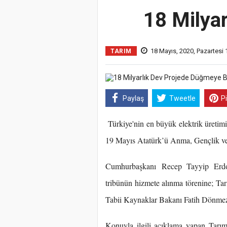
18 Milya
18 Mayıs, 2020, Pazartesi 
TARIM
Paylaş
Tweetle
P
Türkiye'nin en büyük elektrik üretimi 
19 Mayıs Atatürk’ü Anma, Gençlik ve
Cumhurbaşkanı Recep Tayyip Erdoğ
tribünün hizmete alınma törenine; Ta
Tabii Kaynaklar Bakanı Fatih Dönmez
Konuyla ilgili açıklama yapan Tarı