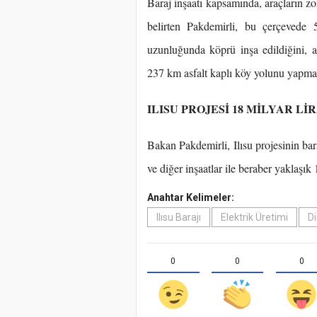
Baraj inşaatı kapsamında, araçların z
belirten Pakdemirli, bu çerçevede
uzunluğunda köprü inşa edildiğini, a
237 km asfalt kaplı köy yolunu yapmay
ILISU PROJESİ 18 MİLYAR L
Bakan Pakdemirli, Ilısu projesinin bara
ve diğer inşaatlar ile beraber yaklaşık
Anahtar Kelimeler:
Ilısu Barajı
Elektrik Üretimi
Di
0
0
0