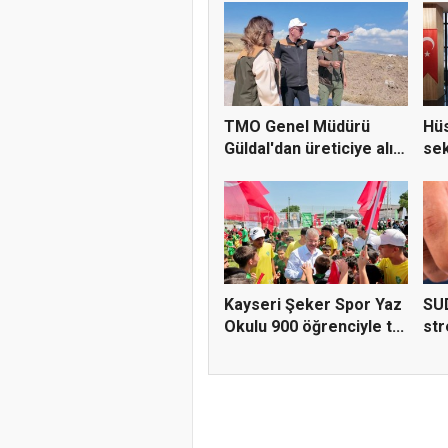
TMO Genel Müdürü
Hüs
Güldal'dan üreticiye alım
sek
gü...
çöz
Kayseri Şeker Spor Yaz
SUD
Okulu 900 öğrenciyle t...
str