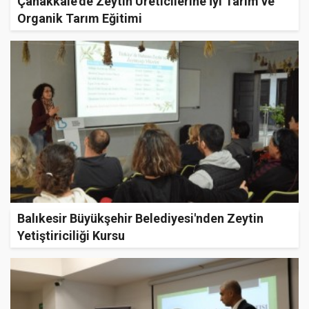
Çanakkale’de Zeytin Üreticilerine İyi Tarım ve
Organik Tarım Eğitimi
Balıkesir Büyükşehir Belediyesi'nden Zeytin
Yetiştiriciliği Kursu