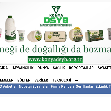
GIDA
HAYVANCILIK
DÜNYA
SAĞLIK
RÖPORTAJLAR
SIYASE
LEMELER
BÜLTEN
VERILER
TEKNOLOJI
Anketler
Nöbetçi Eczaneler
Firma Rehberi
Seri İlanlar
Etkinlik 