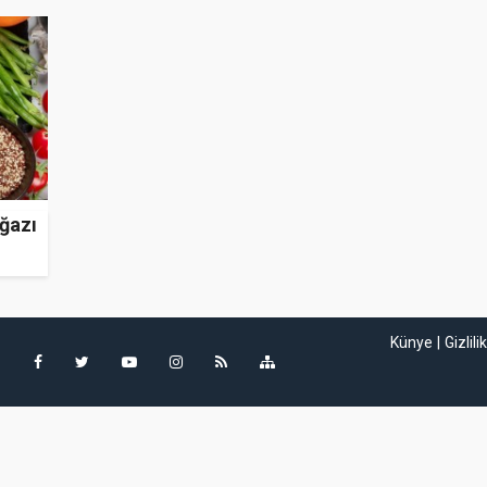
ğazı
Künye
Gizlili