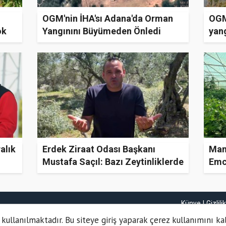
OGM'nin İHA'sı Adana'da Orman
OGM
ok
Yangınını Büyümeden Önledi
yang
alık
Erdek Ziraat Odası Başkanı
Mani
Mustafa Saçıl: Bazı Zeytinliklerde
Emce
Hasar %100'e Ulaştı
Kaz
Künye
Gizlili
 kullanılmaktadır. Bu siteye giriş yaparak çerez kullanımını ka