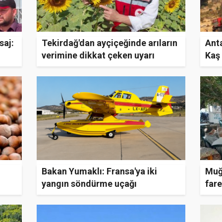
saj:
Tekirdağ'dan ayçiçeğinde arıların
Ant
verimine dikkat çeken uyarı
Kaş
Bakan Yumaklı: Fransa'ya iki
Muğl
yangın söndürme uçağı
fare
gönderildi