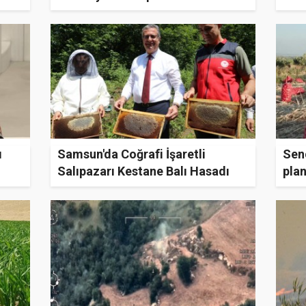
Zor
ı
Samsun'da Coğrafi İşaretli
Sen
Salıpazarı Kestane Balı Hasadı
plan
Başladı