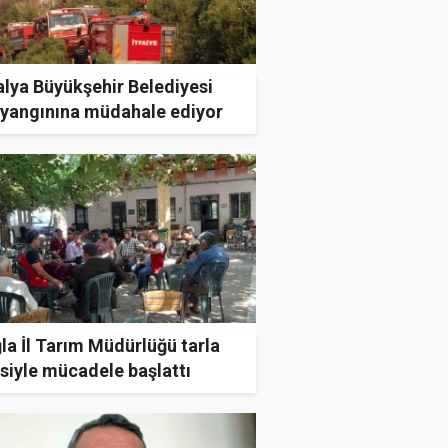
alya Büyükşehir Belediyesi
 yangınına müdahale ediyor
a İl Tarım Müdürlüğü tarla
siyle mücadele başlattı