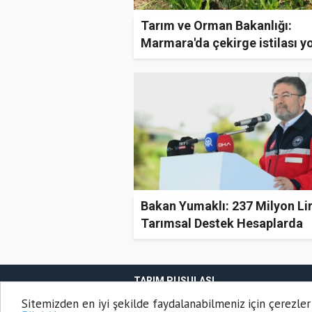
Tarım ve Orman Bakanlığı:
Marmara'da çekirge istilası y
Bakan Yumaklı: 237 Milyon Lir
Tarımsal Destek Hesaplarda
TARIM PUSULASI
Onemsoft
Haber Yazılımı
Sitemizden en iyi şekilde faydalanabilmeniz için çerezler