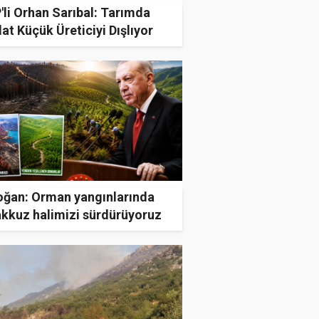
li Orhan Sarıbal: Tarımda
lat Küçük Üreticiyi Dışlıyor
oğan: Orman yangınlarında
akkuz halimizi sürdürüyoruz