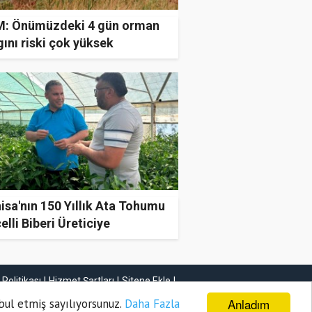
: Önümüzdeki 4 gün orman
ını riski çok yüksek
sa'nın 150 Yıllık Ata Tohumu
lli Biberi Üreticiye
andırıyor
k Politikası
Hizmet Şartları
Sitene Ekle
İletişim
Anladım
bul etmiş sayılıyorsunuz.
Daha Fazla
Haber Gönder
Firma Ekle
İlan Ekle