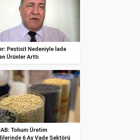
r: Pestisit Nedeniyle İade
en Ürünler Arttı
AB: Tohum Üretim
dilerinde 6 Ay Vade Sektörü