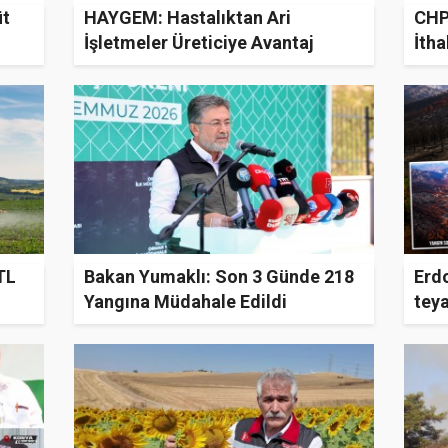
üt
HAYGEM: Hastalıktan Ari
CHP'
İşletmeler Üreticiye Avantaj
İtha
Sağlıyor
TL
Bakan Yumaklı: Son 3 Günde 218
Erd
Yangına Müdahale Edildi
tey