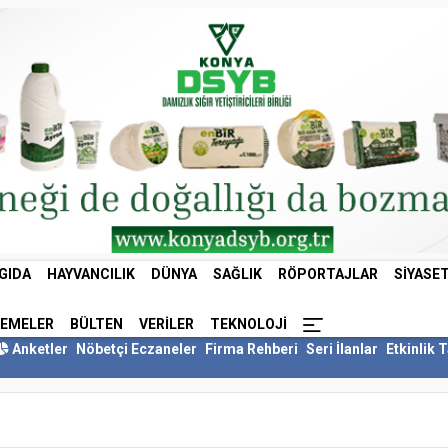
GIDA
HAYVANCILIK
DÜNYA
SAĞLIK
RÖPORTAJLAR
SIYASE
LEMELER
BÜLTEN
VERILER
TEKNOLOJI
Anketler
Nöbetçi Eczaneler
Firma Rehberi
Seri İlanlar
Etkinlik 