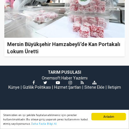
Mersin Büyükşehir Hamzabeyli’de Kan Portakalı
Lokum Üretti
TARIM PUSULASI
Onemsoft
Haber Yazılımı
Künye
Gizlilik Politikası
Hizmet Şartları
Sitene Ekle
İletişim
Sitemizden en iyi şekilde faydalanabilmeniz için çerezler
Anladım
kullanılmaktadır. Bu siteye giriş yaparak çerez kullanımını kabul
etmiş sayılıyorsunuz.
Daha Fazla Bilgi Al
Ana Sayfa
Web TV
Foto Galeri
Yazarlar