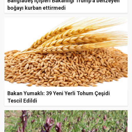
Bangladeş İçişleri Bakanlığı Trump'a benzeyen
boğayı kurban ettirmedi
Bakan Yumaklı: 39 Yeni Yerli Tohum Çeşidi
Tescil Edildi