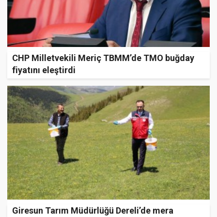
CHP Milletvekili Meriç TBMM’de TMO buğday
fiyatını eleştirdi
Giresun Tarım Müdürlüğü Dereli’de mera