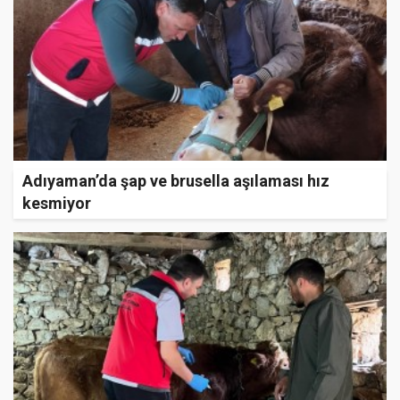
Adıyaman’da şap ve brusella aşılaması hız
kesmiyor