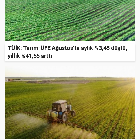
TÜİK: Tarım-ÜFE Ağustos’ta aylık %3,45 düştü,
yıllık %41,55 arttı