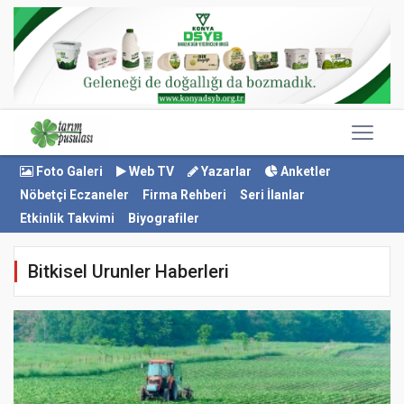
Foto Galeri
Web TV
Yazarlar
Anketler
Nöbetçi Eczaneler
Firma Rehberi
Seri İlanlar
Etkinlik Takvimi
Biyografiler
Bitkisel Urunler Haberleri