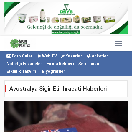
Foto Galeri
Web TV
Yazarlar
Anketler
Nöbetçi Eczaneler
Firma Rehberi
Seri İlanlar
Etkinlik Takvimi
Biyografiler
Avustralya Sigir Eti Ihracati Haberleri