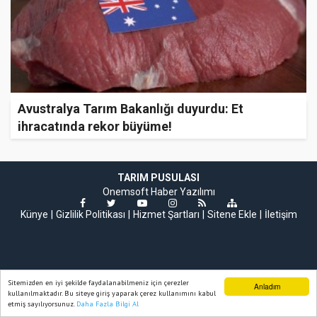
Avustralya Tarım Bakanlığı duyurdu: Et
ihracatında rekor büyüme!
TARIM PUSULASI
Onemsoft
Haber Yazılımı
Künye
Gizlilik Politikası
Hizmet Şartları
Sitene Ekle
İletişim
Sitemizden en iyi şekilde faydalanabilmeniz için çerezler
Anladım
kullanılmaktadır. Bu siteye giriş yaparak çerez kullanımını kabul
etmiş sayılıyorsunuz.
Daha Fazla Bilgi Al
Ana Sayfa
Web TV
Foto Galeri
Yazarlar