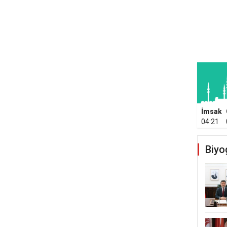
İmsak
04:21
Biyo