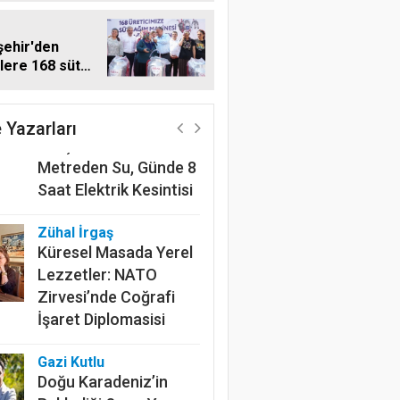
ehir'den
ilere 168 süt
Harun Göksel
 makinesi
220 Kilometrelik
Kanalın Sonundaki Acı
 Yazarları
Gerçek: Mardin'de 600
Metreden Su, Günde 8
Saat Elektrik Kesintisi
Zühal İrgaş
Küresel Masada Yerel
Lezzetler: NATO
Zirvesi’nde Coğrafi
İşaret Diplomasisi
Gazi Kutlu
dağ Büyükşehir'den arıcılara 186 bin 480 
Doğu Karadeniz’in