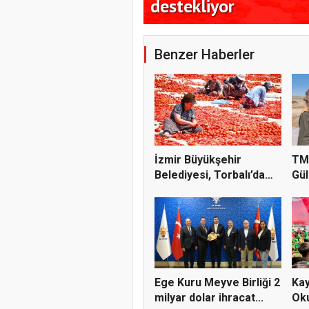
destekliyor
Benzer Haberler
İzmir Büyükşehir
TM
Belediyesi, Torbalı’da
Gül
kuru...
gü..
Ege Kuru Meyve Birliği 2
Kay
milyar dolar ihracat...
Oku