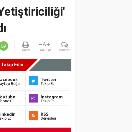
tiştiriciliği'
dı
A
Yazdır
Yazı Tipi
Yorumlar
i Takip Edin
Facebook
Twitter
ayfayı Beğen
Takip Et
Youtube
Instagram
bone Ol
Takip Et
inkedin
RSS
akip Et
Servisleri