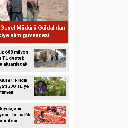
Genel Müdürü Güldal'dan
ciye alım güvencesi
ı: 688 milyon
n TL destek
ye aktarılacak
 Gürer: Fındık
iyatı 370 TL'ye
tilmeli
Büyükşehir
yesi, Torbalı’da
domatesi
liyor