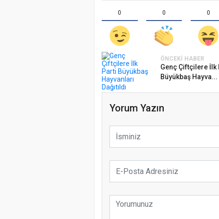
0
0
0
ÖNCEKI HABER
Genç Çiftçilere İlk 
Büyükbaş Hayva...
Yorum Yazın