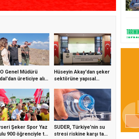
deste
O Genel Müdürü
Hüseyin Akay'dan şeker
dal'dan üreticiye alım
sektörüne yapısal
.
çözü...
seri Şeker Spor Yaz
SUDER, Türkiye'nin su
lu 900 öğrenciyle t...
stresi riskine karşı ta...