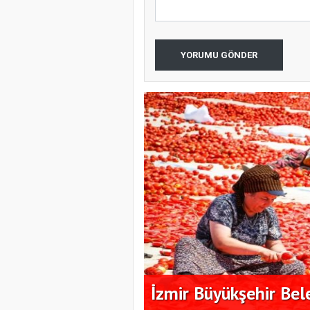
YORUMU GÖNDER
apraklarında
İzmir Büyükşehir Bele