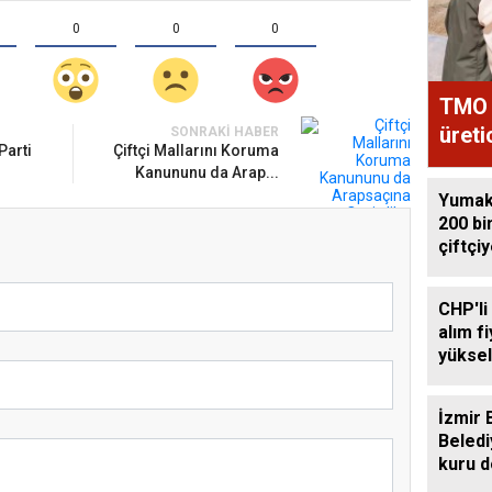
0
0
0
TMO 
üreti
SONRAKI HABER
Parti
Çiftçi Mallarını Koruma
Kanununu da Arap...
Yumakl
200 bi
çiftçi
CHP'li
alım f
yüksel
İzmir 
Beledi
kuru 
destek