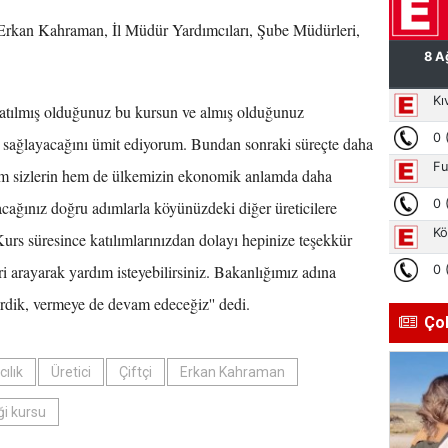
ü Erkan Kahraman, İl Müdür Yardımcıları, Şube Müdürleri,
mış olduğunuz bu kursun ve almış olduğunuz
tkı sağlayacağını ümit ediyorum. Bundan sonraki süreçte daha
 hem sizlerin hem de ülkemizin ekonomik anlamda daha
tacağınız doğru adımlarla köyünüzdeki diğer üreticilere
urs süresince katılımlarınızdan dolayı hepinize teşekkür
eri arayarak yardım isteyebilirsiniz. Bakanlığımız adına
erdik, vermeye de devam edeceğiz'' dedi.
Ço
ılık
Üretici
Çiftçi
Erkan Kahraman
iği kursu