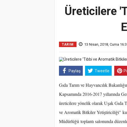
Üreticilere '
E
13 Nisan, 2018, Cuma 16:3
TARIM
Paylaş
Tweetle
P
Gıda Tarım ve Hayvancılık Bakanlığı
Kapsamında 2016-2017 yıllarında Genç
üreticilere yönelik olarak Uşak Gıda
ve Aromatik Bitkiler Yetiştiriciliği"
ku
Müdürlüğü toplantı salonunda düzenlen