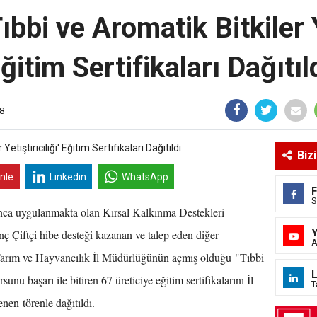
Tıbbi ve Aromatik Bitkiler Ye
ğitim Sertifikaları Dağıtıl
8
Biz
inle
Linkedin
WhatsApp
S
nca uygulanmakta olan Kırsal Kalkınma Destekleri
 Çiftçi hibe desteği kazanan ve talep eden diğer
A
 Tarım ve Hayvancılık İl Müdürlüğünün açmış olduğu "Tıbbi
L
rsunu başarı ile bitiren 67 üreticiye eğitim sertifikalarını İl
T
en törenle dağıtıldı.