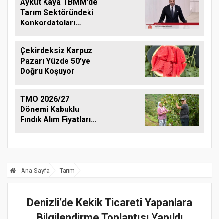
Aykut Kaya TBMM'de
Tarım Sektöründeki
Konkordatoları
Gündeme Taşıdı
Çekirdeksiz Karpuz
Pazarı Yüzde 50’ye
Doğru Koşuyor
TMO 2026/27
Dönemi Kabuklu
Fındık Alım Fiyatlarını
Açıkladı
Ana Sayfa
Tarım
Denizli’de Kekik Ticareti Yapanlara
Bilgilendirme Toplantısı Yapıldı