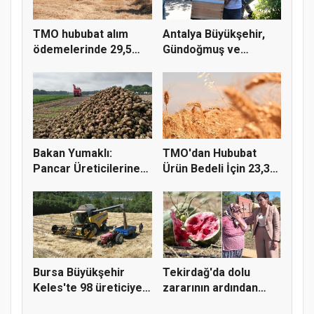
TMO hububat alım
Antalya Büyükşehir,
ödemelerinde 29,5
Gündoğmuş ve
milyar TL'...
İbradı'nda a...
Bakan Yumaklı:
TMO'dan Hububat
Pancar Üreticilerine
Ürün Bedeli İçin 23,3
991 Milyo...
Milyar...
Bursa Büyükşehir
Tekirdağ'da dolu
Keles'te 98 üreticiye
zararının ardından
hasat...
Yüceer'de...