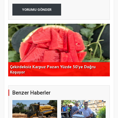
YORUMU GÖNDER
Çekirdeksiz Karpuz Pazarı Yüzde 50’ye Doğru
Ay
Koşuyor
Kon
Benzer Haberler