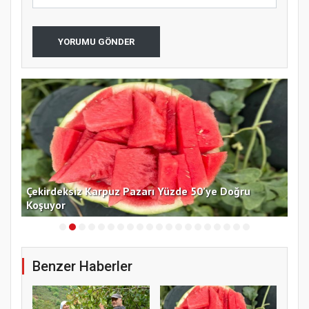
YORUMU GÖNDER
Çekirdeksiz Karpuz Pazarı Yüzde 50’ye Doğru
Ay
Koşuyor
Kon
Benzer Haberler