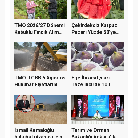
TMO 2026/27 Dönemi
Çekirdeksiz Karpuz
Kabuklu Fındık Alım
Pazarı Yüzde 50’ye
Fiyatl...
Doğru K...
TMO-TOBB 6 Ağustos
Ege İhracatçıları:
Hububat Fiyatlarını
Taze incirde 100
Açıkla...
milyon do...
İsmail Kemaloğlu
Tarım ve Orman
hububat piyasası için 4
Bakanlığı Ankara'da