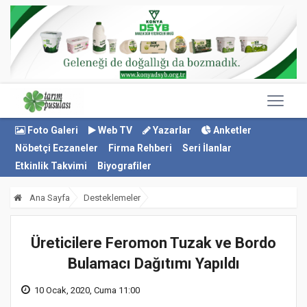
Foto Galeri
Web TV
Yazarlar
Anketler
Nöbetçi Eczaneler
Firma Rehberi
Seri İlanlar
Etkinlik Takvimi
Biyografiler
Ana Sayfa
Desteklemeler
Üreticilere Feromon Tuzak ve Bordo
Bulamacı Dağıtımı Yapıldı
10 Ocak, 2020, Cuma 11:00