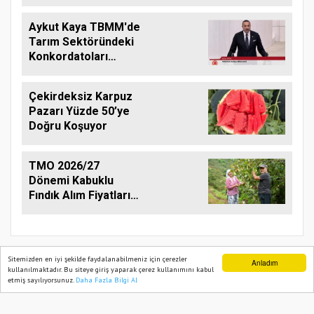
Aykut Kaya TBMM'de
Tarım Sektöründeki
Konkordatoları
Gündeme Taşıdı
Çekirdeksiz Karpuz
Pazarı Yüzde 50’ye
Doğru Koşuyor
TMO 2026/27
Dönemi Kabuklu
Fındık Alım Fiyatlarını
Açıkladı
Sitemizden en iyi şekilde faydalanabilmeniz için çerezler
Anladım
kullanılmaktadır. Bu siteye giriş yaparak çerez kullanımını kabul
etmiş sayılıyorsunuz.
Daha Fazla Bilgi Al
Ana Sayfa
Web TV
Foto Galeri
Yazarlar
TARIM PUSULASI
Onemsoft
Haber Yazılımı