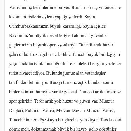
Vadisi'nin iç kesimlerinde bir yer. Buralar birkaç yıl öncesine
kadar teröristlerin eylem yaptığı yerlerdi. Sayın
Cumhurbaşkanımızın büyük kararlılığı, Sayın İçişleri
Bakanımız'ın büyük destekleriyle kahraman güvenlik
güçlerimizin başarılı operasyonlarıyla Tunceli artık huzur
şehri oldu. Huzur şehri ile birlikte Tunceli büyük bir değişim
yaşanarak turist akınına uğradı. Ters laleleri her gün yüzlerce
turist ziyaret ediyor. Bulunduğumuz alan vatandaşlar
tarafından bilinmiyor. Burayı turizme açtık bundan sonra
binlerce insan burayı ziyarete gelecek. Tunceli artık turizm ve
spor şehridir. Terör artık yok huzur ve güven var. Munzur
Dağları, Pülümür Vadisi, Mercan Dağları Munzur Vadisi,
Tunceli'nin her köşesi ayrı bir güzellik yansıtıyor. Ters laleleri
görmemek, dokunmamak büyük bir kayıp, gelip görsünler