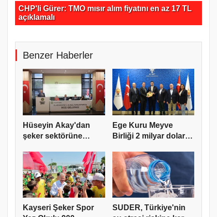
CHP'li Gürer: TMO mısır alım fiyatını en az 17 TL
Hü
açıklamalı
çö
Benzer Haberler
Hüseyin Akay'dan
Ege Kuru Meyve
şeker sektörüne
Birliği 2 milyar dolar
yapısal çözü...
ihracat...
Kayseri Şeker Spor
SUDER, Türkiye'nin