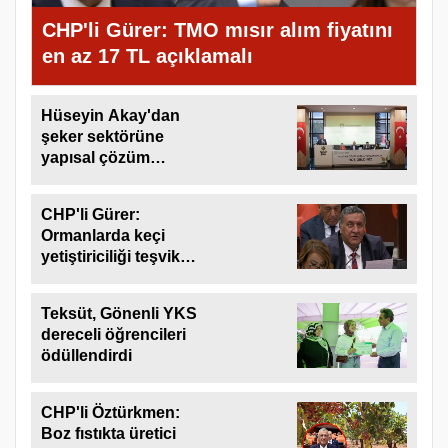
CHP'li Gürer: TMO mısır alım fiyatını
en az 17 TL açıklamalı
Hüseyin Akay'dan
şeker sektörüne
yapısal çözüm
çağrısı
CHP'li Gürer:
Ormanlarda keçi
yetiştiriciliği teşvik
edilmeli
Teksüt, Gönenli YKS
dereceli öğrencileri
ödüllendirdi
CHP'li Öztürkmen:
Boz fıstıkta üretici