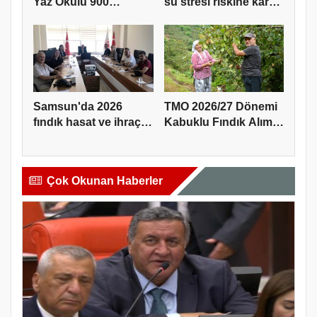
Yaz Okulu 900
su stresi riskine karşı
öğrenciyle t...
ta...
Samsun'da 2026
TMO 2026/27 Dönemi
fındık hasat ve ihraç
Kabuklu Fındık Alım
tarihler...
Fiyatl...
Çok Okunan Haberler