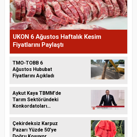
UKON 6 Ağustos Haftalık Kesim
Fiyatlarını Paylaştı
TMO-TOBB 6
Ağustos Hububat
Fiyatlarını Açıkladı
Aykut Kaya TBMM'de
Tarım Sektöründeki
Konkordatoları
Gündeme Taşıdı
Çekirdeksiz Karpuz
Pazarı Yüzde 50’ye
Doğru Koşuyor