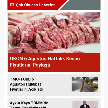
Çok Okunan Haberler
UKON 6 Ağustos Haftalık Kesim
Fiyatlarını Paylaştı
TMO-TOBB 6
Ağustos Hububat
Fiyatlarını Açıkladı
Aykut Kaya TBMM'de