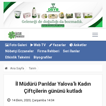
Foto Galeri
Web TV
Yazarlar
Anketler
Nöbetçi Eczaneler
Firma Rehberi
Seri İlanlar
Etkinlik Takvimi
Biyografiler
Ana Sayfa
Tarım
İl Müdürü Parıldar Yalova’lı Kadın
Çiftçilerin gününü kutladı
14 Ekim, 2020, Çarşamba 14:04