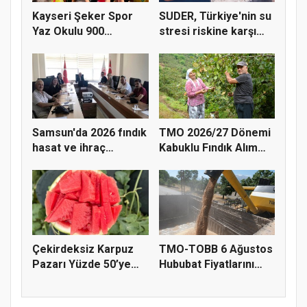
Kayseri Şeker Spor
SUDER, Türkiye'nin su
Yaz Okulu 900
stresi riskine karşı
öğrenciyle t...
ta...
Samsun'da 2026 fındık
TMO 2026/27 Dönemi
hasat ve ihraç
Kabuklu Fındık Alım
tarihler...
Fiyatl...
Çekirdeksiz Karpuz
TMO-TOBB 6 Ağustos
Pazarı Yüzde 50’ye
Hububat Fiyatlarını
Doğru K...
Açıkla...