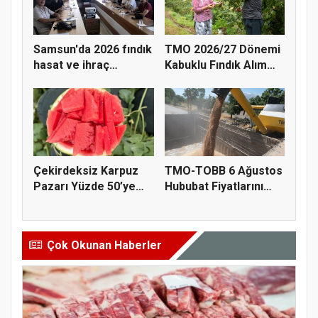
Samsun'da 2026 fındık
TMO 2026/27 Dönemi
hasat ve ihraç
Kabuklu Fındık Alım
tarihler...
Fiyatl...
Çekirdeksiz Karpuz
TMO-TOBB 6 Ağustos
Pazarı Yüzde 50’ye
Hububat Fiyatlarını
Doğru K...
Açıkla...
Çok Okunan Haberler