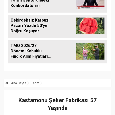
Tarım Sektöründeki
Konkordatoları
Gündeme Taşıdı
Çekirdeksiz Karpuz
Pazarı Yüzde 50’ye
Doğru Koşuyor
TMO 2026/27
Dönemi Kabuklu
Fındık Alım Fiyatlarını
Açıkladı
Ana Sayfa
Tarım
Kastamonu Şeker Fabrikası 57
Yaşında