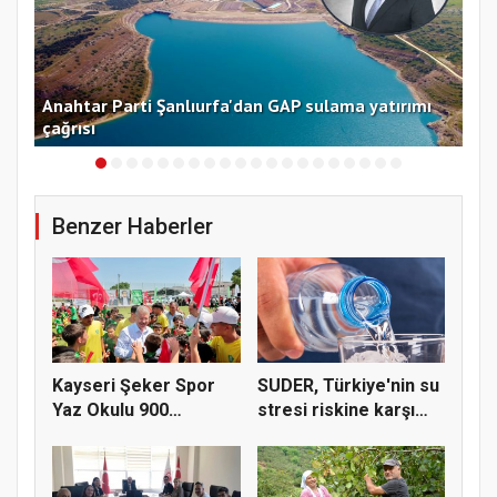
Anahtar Parti Şanlıurfa'dan GAP sulama yatırımı
Kay
çağrısı
ta
Benzer Haberler
Kayseri Şeker Spor
SUDER, Türkiye'nin su
Yaz Okulu 900
stresi riskine karşı
öğrenciyle t...
ta...