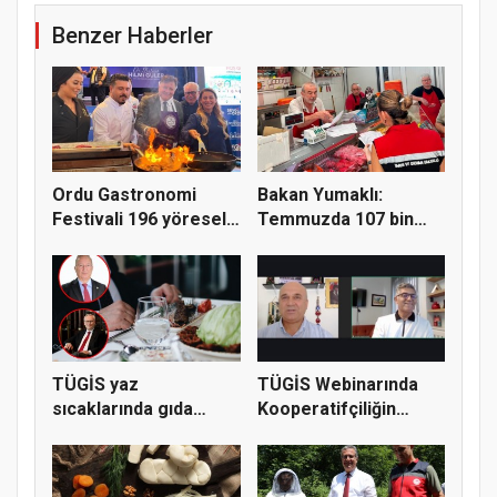
Benzer Haberler
Ordu Gastronomi
Bakan Yumaklı:
Festivali 196 yöresel
Temmuzda 107 bin
lezzeti...
gıda denetimi...
TÜGİS yaz
TÜGİS Webinarında
sıcaklarında gıda
Kooperatifçiliğin
güvenliği için kr...
Stratejik...