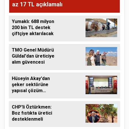
az 17 TL açıklamalı
Yumaklı: 688 milyon
200 bin TL destek
çiftçiye aktarılacak
TMO Genel Müdürü
Güldal'dan üreticiye
alım güvencesi
Hüseyin Akay'dan
şeker sektörüne
yapısal çözüm
çağrısı
CHP'li Öztürkmen:
Boz fıstıkta üretici
desteklenmeli