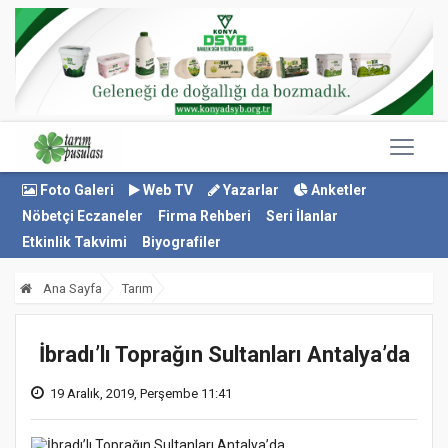
Foto Galeri
Web TV
Yazarlar
Anketler
Nöbetçi Eczaneler
Firma Rehberi
Seri İlanlar
Etkinlik Takvimi
Biyografiler
Ana Sayfa
Tarım
İbradı’lı Toprağın Sultanları Antalya’da
19 Aralık, 2019, Perşembe 11:41