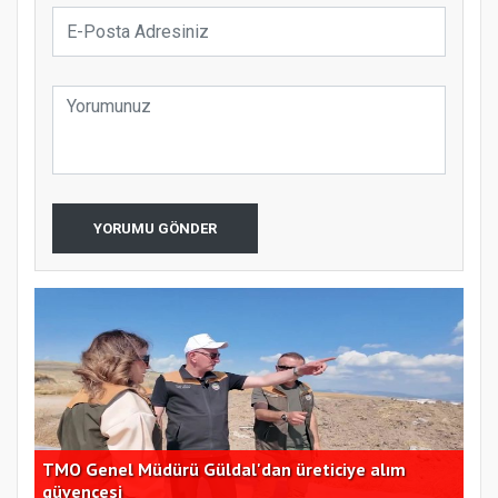
YORUMU GÖNDER
TMO Genel Müdürü Güldal'dan üreticiye alım
CHP
güvencesi
açı