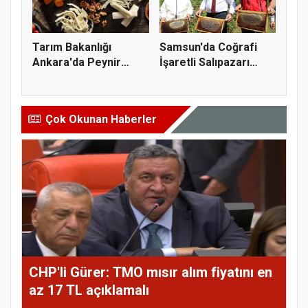
Tarım Bakanlığı
Samsun'da Coğrafi
Ankara'da Peynir
İşaretli Salıpazarı
Markasına Ce...
Kestane...
Çok Okunan Haberler
CHP'li Gürer: TMO mısır alım fiyatını en
az 17 TL açıklamalı