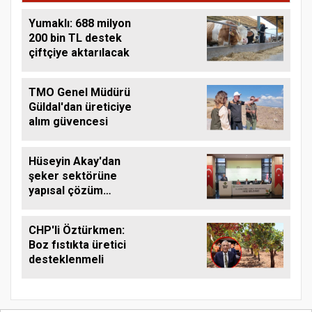
Yumaklı: 688 milyon
200 bin TL destek
çiftçiye aktarılacak
TMO Genel Müdürü
Güldal'dan üreticiye
alım güvencesi
Hüseyin Akay'dan
şeker sektörüne
yapısal çözüm
çağrısı
CHP'li Öztürkmen:
Boz fıstıkta üretici
desteklenmeli