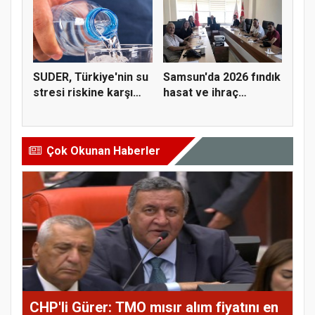
SUDER, Türkiye'nin su
Samsun'da 2026 fındık
stresi riskine karşı
hasat ve ihraç
ta...
tarihler...
Çok Okunan Haberler
CHP'li Gürer: TMO mısır alım fiyatını en