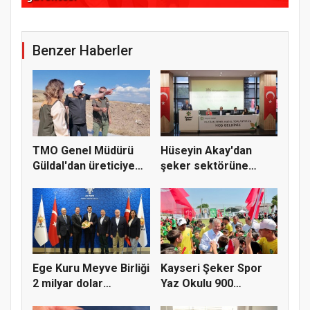
Benzer Haberler
TMO Genel Müdürü
Hüseyin Akay'dan
Güldal'dan üreticiye
şeker sektörüne
alım gü...
yapısal çözü...
Ege Kuru Meyve Birliği
Kayseri Şeker Spor
2 milyar dolar
Yaz Okulu 900
ihracat...
öğrenciyle t...