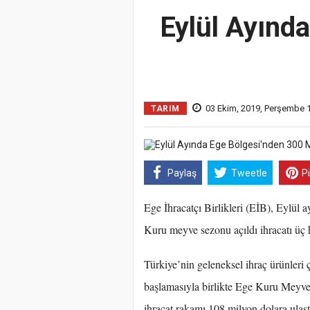
Eylül Ayında
03 Ekim, 2019, Perşembe 
TARIM
Paylaş
Tweetle
P
Ege İhracatçı Birlikleri (EİB), Eylül a
Kuru meyve sezonu açıldı ihracatı üç 
Türkiye’nin geleneksel ihraç ürünleri
başlamasıyla birlikte Ege Kuru Meyve 
ihracat rakamı 108 milyon dolara ulaş