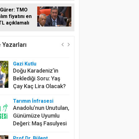
Saat Elektrik Kesintisi
 Gürer: TMO
lım fiyatını en
Zühal İrgaş
TL açıklamalı
Küresel Masada Yerel
Lezzetler: NATO
Zirvesi’nde Coğrafi
 Yazarları
İşaret Diplomasisi
Gazi Kutlu
Doğu Karadeniz’in
Beklediği Soru: Yaş
Çay Kaç Lira Olacak?
Tarımın İnfrasesi
Anadolu’nun Unutulan,
Günümüze Uyumlu
Değeri: Maş Fasulyesi
Prof.Dr. Bülent