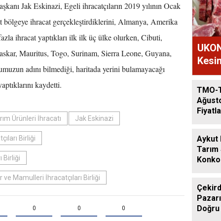
aşkanı Jak Eskinazi, Egeli ihracatçıların 2019 yılının Ocak
 bölgeye ihracat gerçekleştirdiklerini, Almanya, Amerika
fazla ihracat yaptıkları ilk ilk üç ülke olurken, Cibuti,
UKON
kar, Mauritus, Togo, Surinam, Sierra Leone, Guyana,
Kesim
muzun adını bilmediği, haritada yerini bulamayacağı
aptıklarını kaydetti.
TMO-
Ağust
Fiyatla
rım Ürünleri İhracatı
Jak Eskinazi
Aykut
ları Birliği
Tarım
 Birliği
Konkor
Günde
ve Mamulleri İhracatçıları Birliği
Çekird
Pazarı
Doğru
0
0
0