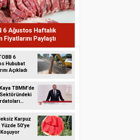
 6 Ağustos Haftalık
 Fiyatlarını Paylaştı
TOBB 6
os Hububat
rını Açıkladı
 Kaya TBMM'de
 Sektöründeki
datoları
Harun Göksel
me Taşıdı
220 Kilometrelik
eksiz Karpuz
Kanalın Sonundaki Acı
 Yüzde 50’ye
Gerçek: Mardin'de 600
 Koşuyor
Metreden Su, Günde 8