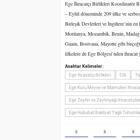
Ege İhracatçı Birlikleri Koordinatör B
– Eylül döneminde 209 ülke ve serbest
Birleşik Devletleri ve İngiltere’nin en 
Moritanya, Mozambik, Benin, Madagas
Guam, Bostvana, Mayotte gibi birçoğu
ülkelere de Ege Bölgesi’nden ihracat y
Anahtar Kelimeler:
Ege İhracatçı Birlikleri
EİB
Ta
Ege Kuru Meyve ve Mamulleri İhracatçı
Ege Zeytin ve Zeytinyağı İhracatçıları
Ege Hububat Bakliyat Yağlı Tohumlar 
0
0
0