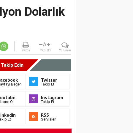
lyon Dolarlık
A
Yazdır
Yazı Tipi
Yorumlar
i Takip Edin
Facebook
Twitter
ayfayı Beğen
Takip Et
Youtube
Instagram
bone Ol
Takip Et
inkedin
RSS
akip Et
Servisleri