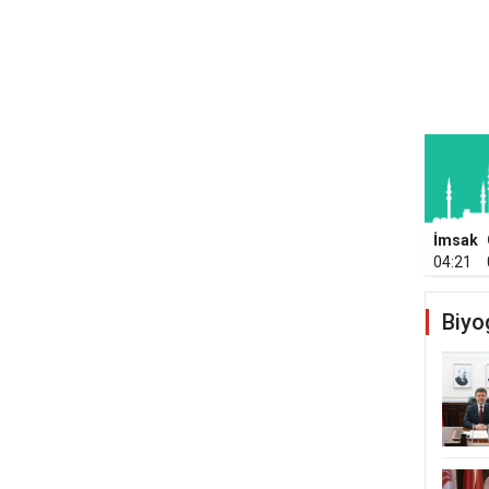
İmsak
04:21
Biyo