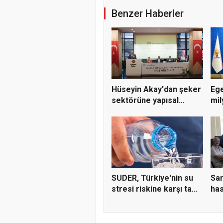
Benzer Haberler
Hüseyin Akay'dan şeker
Ege
sektörüne yapısal
mil
çözü...
SUDER, Türkiye'nin su
Sam
stresi riskine karşı ta...
has