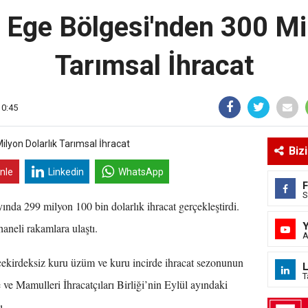
 Ege Bölgesi'nden 300 Mi
Tarımsal İhracat
10:45
Biz
inle
Linkedin
WhatsApp
S
yında 299 milyon 100 bin dolarlık ihracat gerçekleştirdi.
haneli rakamlara ulaştı.
A
 çekirdeksiz kuru üzüm ve kuru incirde ihracat sezonunun
L
T
ve Mamulleri İhracatçıları Birliği’nin Eylül ayındaki
tı.