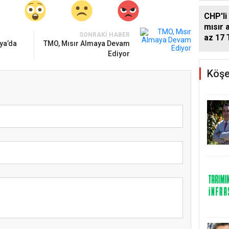
CHP'li
mısır a
SONRAKI HABER
az 17 
ya’da
TMO, Mısır Almaya Devam
Ediyor
Köşe