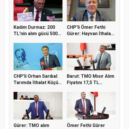
Kadim Durmaz: 200
CHP'li Ömer Fethi
TL'nin alım gücü 500
Gürer: Hayvan İthalatı
ekmekt...
Eti...
CHP'li Orhan Sarıbal:
Barut: TMO Mısır Alım
Tarımda İthalat Küçük
Fiyatını 17,5 TL
Ü...
Açıkla...
Gürer: TMO alım
Ömer Fethi Gürer