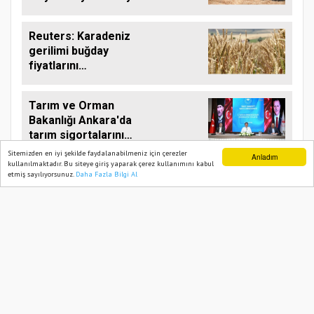
aktardı
Reuters: Karadeniz
gerilimi buğday
fiyatlarını
yükseltebilir
Tarım ve Orman
Bakanlığı Ankara'da
tarım sigortalarını
görüştü
Sitemizden en iyi şekilde faydalanabilmeniz için çerezler
Anladım
kullanılmaktadır. Bu siteye giriş yaparak çerez kullanımını kabul
Antalya Büyükşehir,
etmiş sayılıyorsunuz.
Daha Fazla Bilgi Al
Ana Sayfa
Web TV
Foto Galeri
Yazarlar
Gündoğmuş ve
İbradı'nda arı kovanı
desteği
TARIM PUSULASI
Onemsoft
Haber Yazılımı