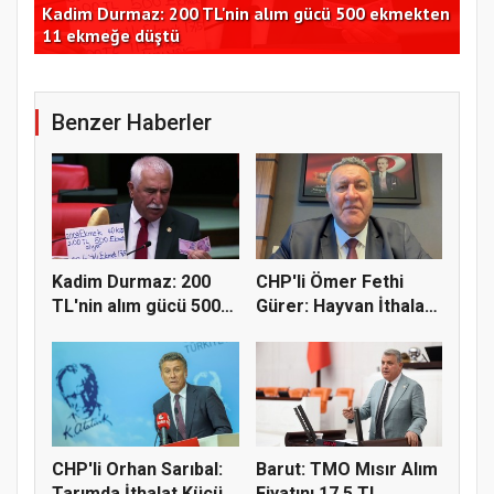
ir
Kadim Durmaz: 200 TL'nin alım gücü 500 ekmekten
Bak
11 ekmeğe düştü
yap
Benzer Haberler
Kadim Durmaz: 200
CHP'li Ömer Fethi
TL'nin alım gücü 500
Gürer: Hayvan İthalatı
ekmekt...
Eti...
CHP'li Orhan Sarıbal:
Barut: TMO Mısır Alım
Tarımda İthalat Küçük
Fiyatını 17,5 TL