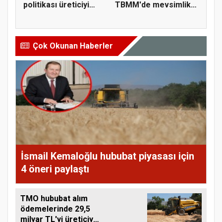
politikası üreticiyi
TBMM'de mevsimlik
zorluyor
tarım işçi...
Çok Okunan Haberler
İsmail Kemaloğlu hububat piyasası için
4 öneri paylaştı
TMO hububat alım
ödemelerinde 29,5
milyar TL'yi üreticiye