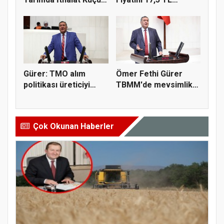
Ü...
Açıkla...
Gürer: TMO alım
Ömer Fethi Gürer
politikası üreticiyi
TBMM'de mevsimlik
zorluyor
tarım işçi...
Çok Okunan Haberler