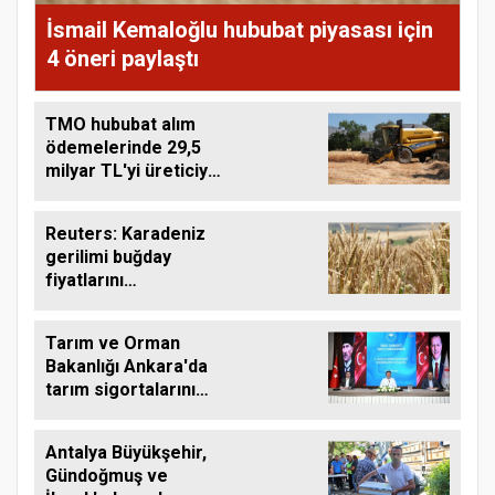
İsmail Kemaloğlu hububat piyasası için
4 öneri paylaştı
TMO hububat alım
ödemelerinde 29,5
milyar TL'yi üreticiye
aktardı
Reuters: Karadeniz
gerilimi buğday
fiyatlarını
yükseltebilir
Tarım ve Orman
Bakanlığı Ankara'da
tarım sigortalarını
görüştü
Antalya Büyükşehir,
Gündoğmuş ve