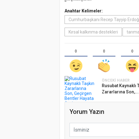
Anahtar Kelimeler:
Cumhurbaşkanı Recep Tayyip Erdo
Kırsal kalkınma destekleri
tarıma
0
0
0
ÖNCEKI HABER
Rusubat Kaynaklı 
Zararlarına Son,...
Yorum Yazın