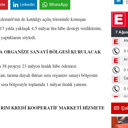
T
inle
Linkedin
WhatsApp
mirli'nin de katıldığı açılış töreninde konuşan
yılda yaklaşık 4,5 milyar lira hibe desteği verdiklerini,
yaptıklarını söyledi.
RA ORGANİZE SANAYİ BÖLGESİ KURULACAK
 38 projeye 23 milyon liralık hibe ödemesi
an, tarıma dayalı ihtisas sera organize sanayi bölgesini
 sera bölgesiyle toplamda 1 milyar liralık yatırım
TARIM KREDİ KOOPERATİF MARKETİ HİZMETE
Ço