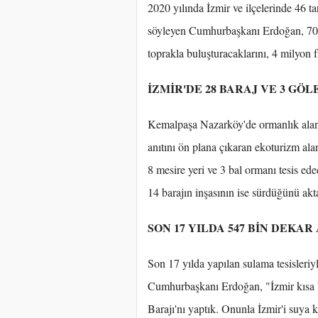
2020 yılında İzmir ve ilçelerinde 46 t
söyleyen Cumhurbaşkanı Erdoğan, 70 b
toprakla buluşturacaklarını, 4 milyon f
İZMİR'DE 28 BARAJ VE 3 GÖL
Kemalpaşa Nazarköy'de ormanlık alanda
anıtını ön plana çıkaran ekoturizm ala
8 mesire yeri ve 3 bal ormanı tesis ede
14 barajın inşasının ise sürdüğünü akt
SON 17 YILDA 547 BİN DEKA
Son 17 yılda yapılan sulama tesisleriy
Cumhurbaşkanı Erdoğan, "İzmir kısa 
Barajı'nı yaptık. Onunla İzmir'i suy