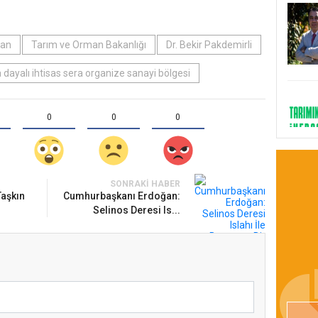
ğan
Tarım ve Orman Bakanlığı
Dr. Bekir Pakdemirli
 dayalı ihtisas sera organize sanayi bölgesi
0
0
0
SONRAKI HABER
Taşkın
Cumhurbaşkanı Erdoğan:
Selinos Deresi Is...