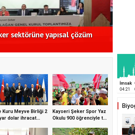
ker sektörüne yapısal çözüm
Ege K
açıkl
İmsak
04:21
Biyo
 Kuru Meyve Birliği 2
Kayseri Şeker Spor Yaz
yar dolar ihracat...
Okulu 900 öğrenciyle t...