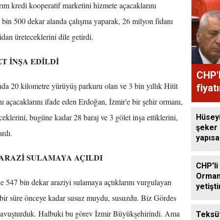
arım kredi kooperatif marketini hizmete açacaklarını
in 500 dekar alanda çalışma yaparak, 26 milyon fidanı
idan üreteceklerini dile getirdi.
ET İNŞA EDİLDİ
CHP'l
 20 kilometre yürüyüş parkuru olan ve 3 bin yıllık Hitit
fiyat
nı açacaklarını ifade eden Erdoğan, İzmir'e bir şehir ormanı,
ceklerini, bugüne kadar 28 baraj ve 3 gölet inşa ettiklerini,
Hüsey
şeker
ardı.
yapıs
çağrıs
R ARAZİ SULAMAYA AÇILDI
CHP'li
Orman
le 547 bin dekar araziyi sulamaya açtıklarını vurgulayan
yetişti
edilme
bir süre önceye kadar susuz muydu, susuzdu. Biz Gördes
a kavuşturduk. Halbuki bu görev İzmir Büyükşehirindi. Ama
Teksüt