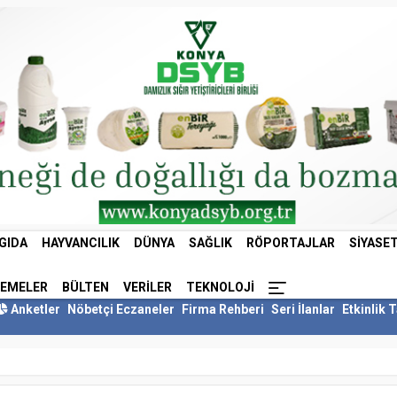
GIDA
HAYVANCILIK
DÜNYA
SAĞLIK
RÖPORTAJLAR
SIYASE
LEMELER
BÜLTEN
VERILER
TEKNOLOJI
Anketler
Nöbetçi Eczaneler
Firma Rehberi
Seri İlanlar
Etkinlik 