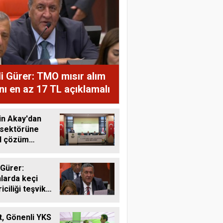
i Gürer: TMO mısır alım
ını en az 17 TL açıklamalı
in Akay'dan
 sektörüne
al çözüm
ı
 Gürer:
larda keçi
riciliği teşvik
li
, Gönenli YKS