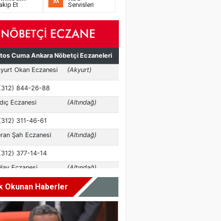
akip Et
Servisleri
k Okunan Haberler