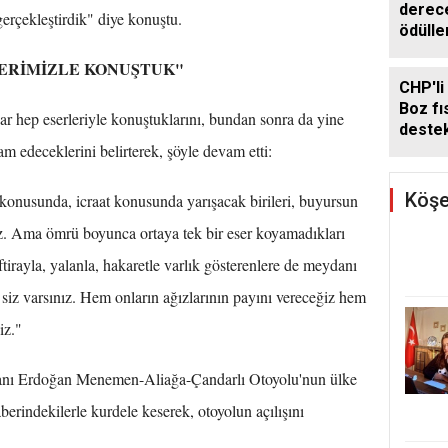
derece
erçekleştirdik" diye konuştu.
ödülle
ERİMİZLE KONUŞTUK"
CHP'li
Boz fıs
hep eserleriyle konuştuklarını, bundan sonra da yine
deste
 edeceklerini belirterek, şöyle devam etti:
Köşe
konusunda, icraat konusunda yarışacak birileri, buyursun
z. Ama ömrü boyunca ortaya tek bir eser koyamadıkları
tirayla, yalanla, hakaretle varlık gösterenlere de meydanı
iz varsınız. Hem onların ağızlarının payını vereceğiz hem
iz."
nı Erdoğan Menemen-Aliağa-Çandarlı Otoyolu'nun ülke
aberindekilerle kurdele keserek, otoyolun açılışını