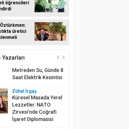
li öğrencileri
ndirdi
 Öztürkmen:
tıkta üretici
klenmeli
Harun Göksel
220 Kilometrelik
Kanalın Sonundaki Acı
 Yazarları
Gerçek: Mardin'de 600
Metreden Su, Günde 8
Saat Elektrik Kesintisi
Zühal İrgaş
Küresel Masada Yerel
Lezzetler: NATO
Zirvesi’nde Coğrafi
İşaret Diplomasisi