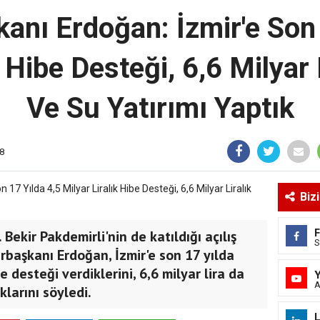
nı Erdoğan: İzmir'e Son 
k Hibe Desteği, 6,6 Milyar
Ve Su Yatırımı Yaptık
8
Biz
Bekir Pakdemirli'nin de katıldığı açılış
S
başkanı Erdoğan, İzmir'e son 17 yılda
be desteği verdiklerini, 6,6 milyar lira da
A
klarını söyledi.
L