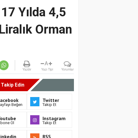
17 Yılda 4,5
 Liralık Orman
A
Yazdır
Yazı Tipi
Yorumlar
i Takip Edin
Facebook
Twitter
ayfayı Beğen
Takip Et
Youtube
Instagram
bone Ol
Takip Et
inkedin
RSS