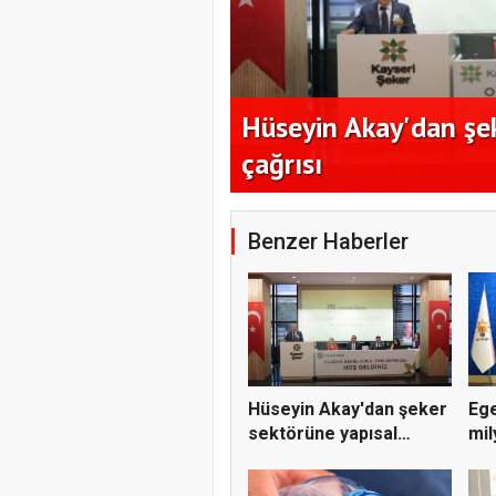
nı en az 17 TL
Hüseyin Akay'dan şe
çağrısı
Benzer Haberler
Hüseyin Akay'dan şeker
Ege
sektörüne yapısal
mil
çözü...