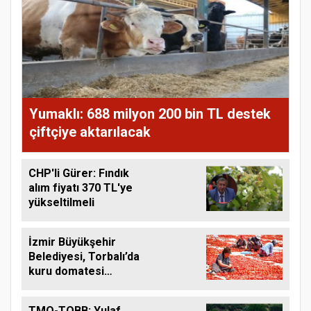
Yumaklı: 688 milyon 200 bin TL destek
çiftçiye aktarılacak
CHP'li Gürer: Fındık
alım fiyatı 370 TL'ye
yükseltilmeli
İzmir Büyükşehir
Belediyesi, Torbalı’da
kuru domatesi
destekliyor
TMO-TOBB: Yulaf