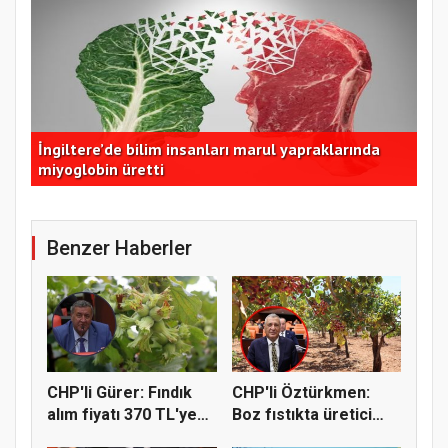
İngiltere’de bilim insanları marul yapraklarında
İzm
miyoglobin üretti
dom
Benzer Haberler
CHP'li Gürer: Fındık
CHP'li Öztürkmen:
alım fiyatı 370 TL'ye
Boz fıstıkta üretici
yü...
destek...