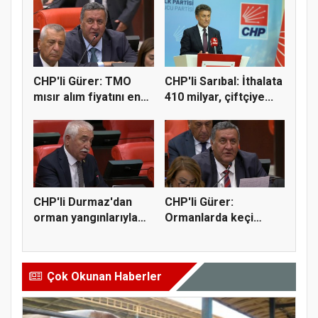
CHP'li Gürer: TMO
CHP'li Sarıbal: İthalata
mısır alım fiyatını en
410 milyar, çiftçiye...
az 1...
CHP'li Durmaz'dan
CHP'li Gürer:
orman yangınlarıyla
Ormanlarda keçi
mücadel...
yetiştiriciliği...
Çok Okunan Haberler