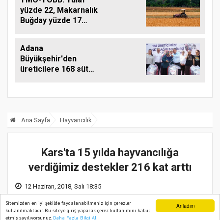
yüzde 22, Makarnalık
Buğday yüzde 17
Arttı
Adana
Büyükşehir'den
üreticilere 168 süt
sağım makinesi
Ana Sayfa
Hayvancılık
Kars'ta 15 yılda hayvancılığa
verdiğimiz destekler 216 kat arttı
12 Haziran, 2018, Salı 18:35
Sitemizden en iyi şekilde faydalanabilmeniz için çerezler
Anladım
kullanılmaktadır. Bu siteye giriş yaparak çerez kullanımını kabul
etmiş sayılıyorsunuz.
Daha Fazla Bilgi Al
Ana Sayfa
Web TV
Foto Galeri
Yazarlar