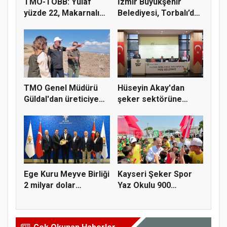
TMO-TOBB: Yulaf
İzmir Büyükşehir
yüzde 22, Makarnalık
Belediyesi, Torbalı’da
Buğday y...
kuru...
TMO Genel Müdürü
Hüseyin Akay'dan
Güldal'dan üreticiye
şeker sektörüne
alım gü...
yapısal çözü...
Ege Kuru Meyve Birliği
Kayseri Şeker Spor
2 milyar dolar
Yaz Okulu 900
ihracat...
öğrenciyle t...