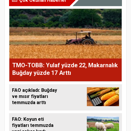
Çok Okunan Haberler
TMO-TOBB: Yulaf yüzde 22, Makarnalık
Buğday yüzde 17 Arttı
FAO açıkladı: Buğday
ve mısır fiyatları
temmuzda arttı
FAO: Koyun eti
fiyatları temmuzda