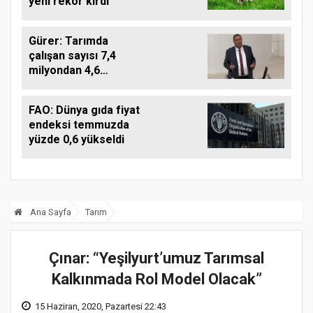
yeni rekor kırdı
Gürer: Tarımda
çalışan sayısı 7,4
milyondan 4,6
milyona düştü
FAO: Dünya gıda fiyat
endeksi temmuzda
yüzde 0,6 yükseldi
Ana Sayfa
Tarım
Çınar: “Yeşilyurt’umuz Tarımsal
Kalkınmada Rol Model Olacak”
15 Haziran, 2020, Pazartesi 22:43