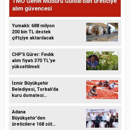
TMO Genel Müdürü Güldal'dan üreticiye
alım güvencesi
Yumaklı: 688 milyon
200 bin TL destek
çiftçiye aktarılacak
CHP'li Gürer: Fındık
alım fiyatı 370 TL'ye
yükseltilmeli
İzmir Büyükşehir
Belediyesi, Torbalı’da
kuru domatesi
destekliyor
Adana
Büyükşehir'den
üreticilere 168 süt