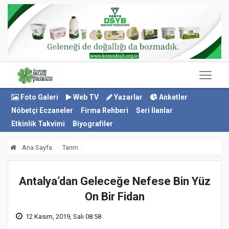
Foto Galeri
Web TV
Yazarlar
Anketler
Nöbetçi Eczaneler
Firma Rehberi
Seri İlanlar
Etkinlik Takvimi
Biyografiler
Ana Sayfa
Tarım
Antalya’dan Geleceğe Nefese Bin Yüz
On Bir Fidan
12 Kasım, 2019, Salı 08:58