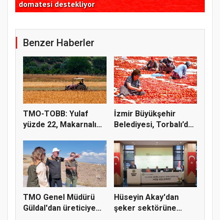
domatesi destekliyor
de
Benzer Haberler
TMO-TOBB: Yulaf
İzmir Büyükşehir
yüzde 22, Makarnalık
Belediyesi, Torbalı’da
Buğday y...
kuru...
TMO Genel Müdürü
Hüseyin Akay'dan
Güldal'dan üreticiye
şeker sektörüne
alım gü...
yapısal çözü...