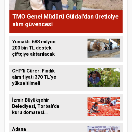
TMO Genel Müdürü Güldal'dan üreticiye
alım güvencesi
Yumaklı: 688 milyon
200 bin TL destek
çiftçiye aktarılacak
CHP'li Gürer: Fındık
alım fiyatı 370 TL'ye
yükseltilmeli
İzmir Büyükşehir
Belediyesi, Torbalı’da
kuru domatesi
destekliyor
Adana