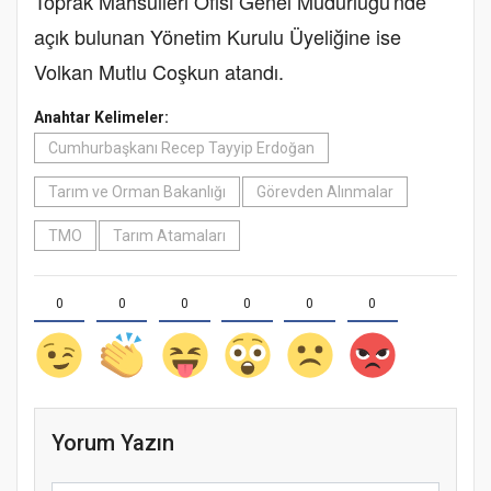
Toprak Mahsulleri Ofisi Genel Müdürlüğü'nde
açık bulunan Yönetim Kurulu Üyeliğine ise
Volkan Mutlu Coşkun atandı.
Anahtar Kelimeler:
Cumhurbaşkanı Recep Tayyip Erdoğan
Tarım ve Orman Bakanlığı
Görevden Alınmalar
TMO
Tarım Atamaları
0
0
0
0
0
0
Yorum Yazın