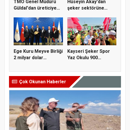
TMO Genel Müdürü
Hüseyin Akay'dan
Güldal'dan üreticiye
şeker sektörüne
alım gü...
yapısal çözü...
Ege Kuru Meyve Birliği
Kayseri Şeker Spor
2 milyar dolar
Yaz Okulu 900
ihracat...
öğrenciyle t...
Çok Okunan Haberler