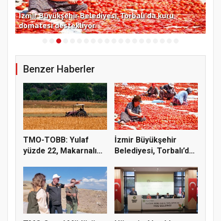
İzmir Büyükşehir Belediyesi, Torbalı’da kuru
Tek
domatesi destekliyor
de
Benzer Haberler
TMO-TOBB: Yulaf
İzmir Büyükşehir
yüzde 22, Makarnalık
Belediyesi, Torbalı’da
Buğday y...
kuru...