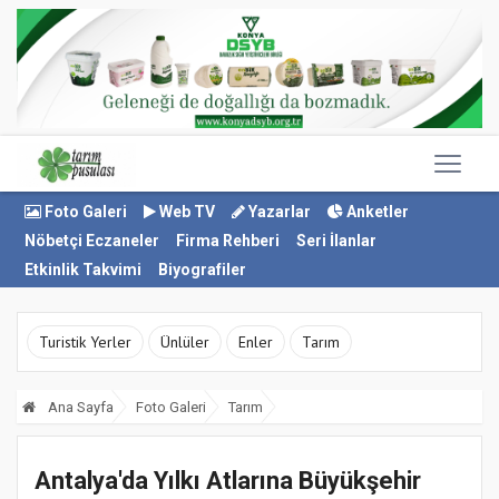
Foto Galeri
Web TV
Yazarlar
Anketler
Nöbetçi Eczaneler
Firma Rehberi
Seri İlanlar
Etkinlik Takvimi
Biyografiler
Turistik Yerler
Ünlüler
Enler
Tarım
Ana Sayfa
Foto Galeri
Tarım
Antalya'da Yılkı Atlarına Büyükşehir