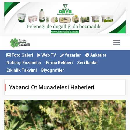
Foto Galeri
Web TV
Yazarlar
Anketler
Nöbetçi Eczaneler
Firma Rehberi
Seri İlanlar
Etkinlik Takvimi
Biyografiler
Yabanci Ot Mucadelesi Haberleri