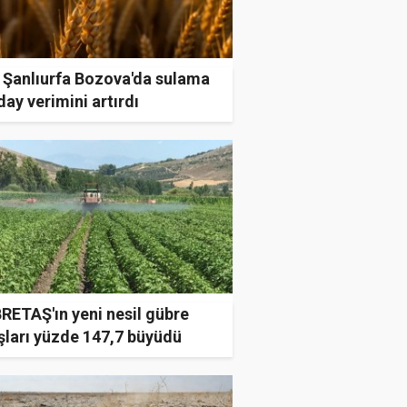
: Şanlıurfa Bozova'da sulama
ay verimini artırdı
RETAŞ'ın yeni nesil gübre
şları yüzde 147,7 büyüdü