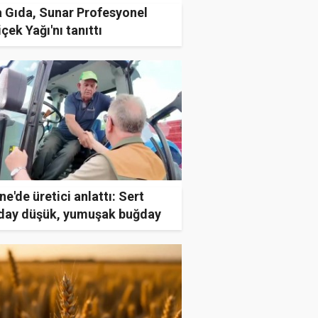
a Gıda, Sunar Profesyonel
çek Yağı'nı tanıttı
ne'de üretici anlattı: Sert
day düşük, yumuşak buğday
sek verim verdi