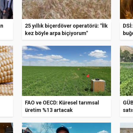
ün
25 yıllık biçerdöver operatörü: "İlk
DSİ
kez böyle arpa biçiyorum"
buğd
FAO ve OECD: Küresel tarımsal
GÜB
üretim %13 artacak
satı