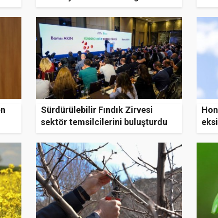
Dağı
en
Sürdürülebilir Fındık Zirvesi
Hon
sektör temsilcilerini buluşturdu
eksi
açık