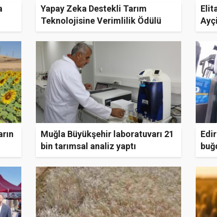
a
Yapay Zeka Destekli Tarım
Elit
Teknolojisine Verimlilik Ödülü
Ayçi
arın
Muğla Büyükşehir laboratuvarı 21
Edir
bin tarımsal analiz yaptı
buğ
yük