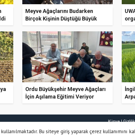
m
Meyve Ağaçlarını Budarken
UWA
ldi
Birçok Kişinin Düştüğü Büyük
orga
Yanılgı!
artı
sya
Ordu Büyükşehir Meyve Ağaçları
İng
İçin Aşılama Eğitimi Veriyor
Arp
Çıkt
Künye
Gizlili
 kullanılmaktadır. Bu siteye giriş yaparak çerez kullanımını ka