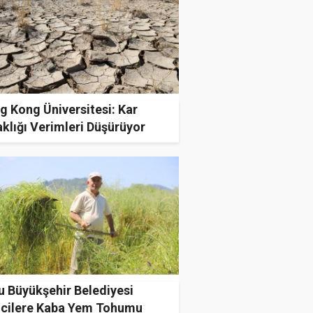
g Kong Üniversitesi: Kar
klığı Verimleri Düşürüyor
u Büyükşehir Belediyesi
icilere Kaba Yem Tohumu