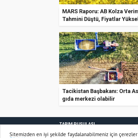
MARS Raporu: AB Kolza Veri
Tahmini Düştü, Fiyatlar Yükse
Tacikistan Başbakanı: Orta A
gıda merkezi olabilir
TARIM PUSULASI
Onemsoft
Haber Yazılımı
Sitemizden en iyi şekilde faydalanabilmeniz için çerezler