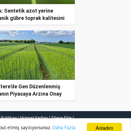
: Sentetik azot yerine
nik gübre toprak kalitesini
rıyor
iltere'de Gen Düzenlenmiş
anın Piyasaya Arzına Onay
ı
k Politikası
Hizmet Şartları
Sitene Ekle
İletişim
Anladım
bul etmiş sayılıyorsunuz.
Daha Fazla
Haber Gönder
Firma Ekle
İlan Ekle