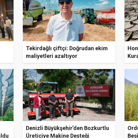
Tekirdağlı çiftçi: Doğrudan ekim
Hon
maliyetleri azaltıyor
Kura
Denizli Büyükşehir’den Bozkurtlu
Ord
oldu
Üreticiye Makine Desteği
Bes