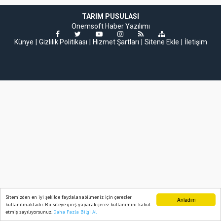
TARIM PUSULASI
Onemsoft
Haber Yazılımı
Künye
Gizlilik Politikası
Hizmet Şartları
Sitene Ekle
İletişim
Sitemizden en iyi şekilde faydalanabilmeniz için çerezler
Anladım
kullanılmaktadır. Bu siteye giriş yaparak çerez kullanımını kabul
etmiş sayılıyorsunuz.
Daha Fazla Bilgi Al
Ana Sayfa
Web TV
Foto Galeri
Yazarlar