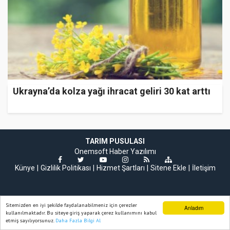
Ukrayna’da kolza yağı ihracat geliri 30 kat arttı
TARIM PUSULASI
Onemsoft
Haber Yazılımı
Künye
Gizlilik Politikası
Hizmet Şartları
Sitene Ekle
İletişim
Sitemizden en iyi şekilde faydalanabilmeniz için çerezler
Anladım
kullanılmaktadır. Bu siteye giriş yaparak çerez kullanımını kabul
etmiş sayılıyorsunuz.
Daha Fazla Bilgi Al
Ana Sayfa
Web TV
Foto Galeri
Yazarlar