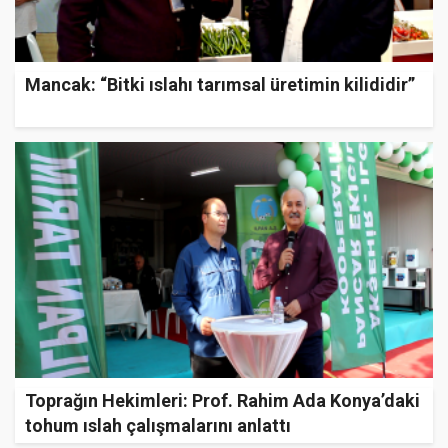
Mancak: “Bitki ıslahı tarımsal üretimin kilididir”
Toprağın Hekimleri: Prof. Rahim Ada Konya’daki
tohum ıslah çalışmalarını anlattı