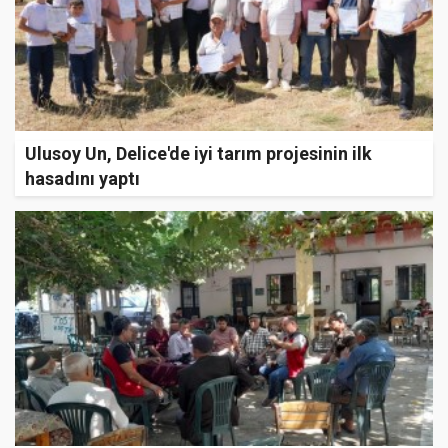
Ulusoy Un, Delice'de iyi tarım projesinin ilk
hasadını yaptı