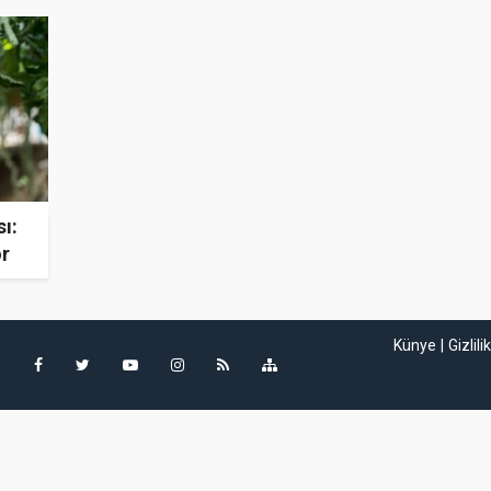
ı:
or
Künye
Gizlili