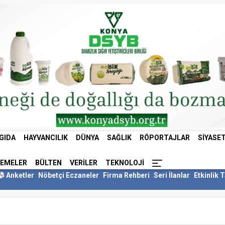
GIDA
HAYVANCILIK
DÜNYA
SAĞLIK
RÖPORTAJLAR
SIYASE
LEMELER
BÜLTEN
VERILER
TEKNOLOJI
Anketler
Nöbetçi Eczaneler
Firma Rehberi
Seri İlanlar
Etkinlik 