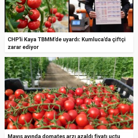
CHP'li Kaya TBMM'de uyardı: Kumluca'da çiftçi
zarar ediyor
Mayıs ayında domates arzı azaldı fiyatı uçtu