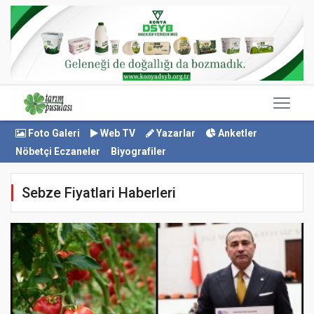
Foto Galeri
Web TV
Yazarlar
Anketler
Nöbetçi Eczaneler
Biyografiler
Sebze Fiyatlari Haberleri