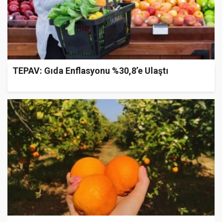
TEPAV: Gıda Enflasyonu %30,8’e Ulaştı