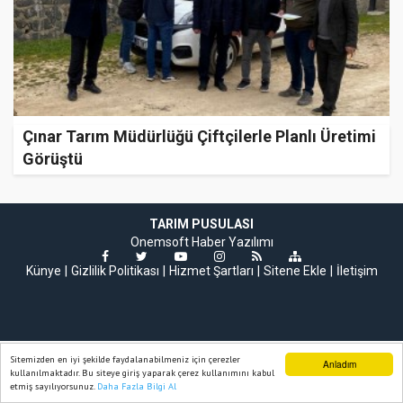
Çınar Tarım Müdürlüğü Çiftçilerle Planlı Üretimi
Görüştü
TARIM PUSULASI
Onemsoft
Haber Yazılımı
Künye
Gizlilik Politikası
Hizmet Şartları
Sitene Ekle
İletişim
Sitemizden en iyi şekilde faydalanabilmeniz için çerezler
Anladım
kullanılmaktadır. Bu siteye giriş yaparak çerez kullanımını kabul
etmiş sayılıyorsunuz.
Daha Fazla Bilgi Al
Ana Sayfa
Web TV
Foto Galeri
Yazarlar