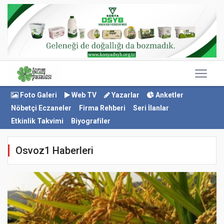
Foto Galeri
Web TV
Yazarlar
Anketler
Nöbetçi Eczaneler
Firma Rehberi
Seri İlanlar
Etkinlik Takvimi
Biyografiler
Osvoz1 Haberleri