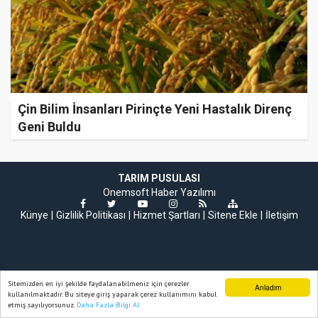
Çin Bilim İnsanları Pirinçte Yeni Hastalık Direnç
Geni Buldu
TARIM PUSULASI
Onemsoft
Haber Yazılımı
Künye
Gizlilik Politikası
Hizmet Şartları
Sitene Ekle
İletişim
Sitemizden en iyi şekilde faydalanabilmeniz için çerezler
Anladım
kullanılmaktadır. Bu siteye giriş yaparak çerez kullanımını kabul
etmiş sayılıyorsunuz.
Daha Fazla Bilgi Al
Ana Sayfa
Web TV
Foto Galeri
Yazarlar