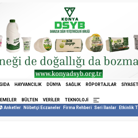
GIDA
HAYVANCILIK
DÜNYA
SAĞLIK
RÖPORTAJLAR
SIYASE
LEMELER
BÜLTEN
VERILER
TEKNOLOJI
Anketler
Nöbetçi Eczaneler
Firma Rehberi
Seri İlanlar
Etkinlik 