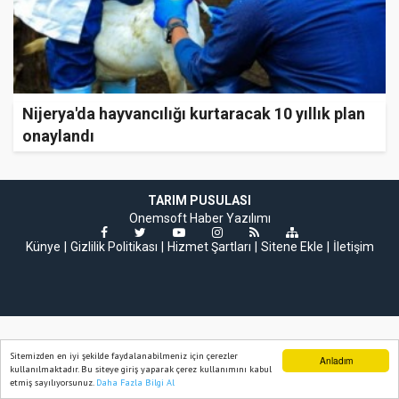
Nijerya'da hayvancılığı kurtaracak 10 yıllık plan
onaylandı
TARIM PUSULASI
Onemsoft
Haber Yazılımı
Künye
Gizlilik Politikası
Hizmet Şartları
Sitene Ekle
İletişim
Sitemizden en iyi şekilde faydalanabilmeniz için çerezler
Anladım
kullanılmaktadır. Bu siteye giriş yaparak çerez kullanımını kabul
etmiş sayılıyorsunuz.
Daha Fazla Bilgi Al
Ana Sayfa
Web TV
Foto Galeri
Yazarlar