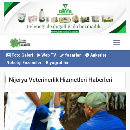
Foto Galeri
Web TV
Yazarlar
Anketler
Nöbetçi Eczaneler
Biyografiler
Nijerya Veterinerlik Hizmetleri Haberleri