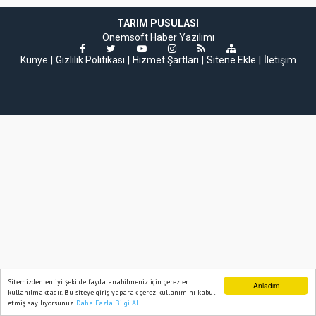
TARIM PUSULASI
Onemsoft
Haber Yazılımı
Künye
Gizlilik Politikası
Hizmet Şartları
Sitene Ekle
İletişim
Sitemizden en iyi şekilde faydalanabilmeniz için çerezler
Anladım
kullanılmaktadır. Bu siteye giriş yaparak çerez kullanımını kabul
etmiş sayılıyorsunuz.
Daha Fazla Bilgi Al
Ana Sayfa
Web TV
Foto Galeri
Yazarlar