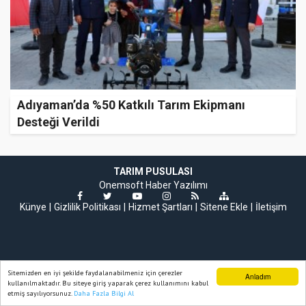
Adıyaman’da %50 Katkılı Tarım Ekipmanı
Desteği Verildi
TARIM PUSULASI
Onemsoft
Haber Yazılımı
Künye
Gizlilik Politikası
Hizmet Şartları
Sitene Ekle
İletişim
Sitemizden en iyi şekilde faydalanabilmeniz için çerezler
Anladım
kullanılmaktadır. Bu siteye giriş yaparak çerez kullanımını kabul
etmiş sayılıyorsunuz.
Daha Fazla Bilgi Al
Ana Sayfa
Web TV
Foto Galeri
Yazarlar