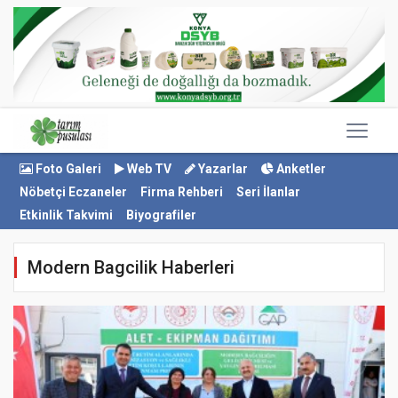
Foto Galeri
Web TV
Yazarlar
Anketler
Nöbetçi Eczaneler
Firma Rehberi
Seri İlanlar
Etkinlik Takvimi
Biyografiler
Modern Bagcilik Haberleri