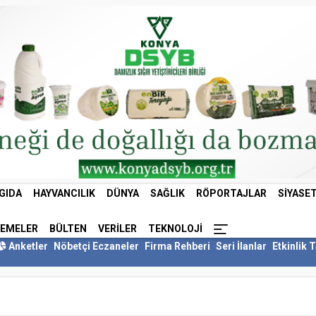
GIDA
HAYVANCILIK
DÜNYA
SAĞLIK
RÖPORTAJLAR
SIYASE
LEMELER
BÜLTEN
VERILER
TEKNOLOJI
Anketler
Nöbetçi Eczaneler
Firma Rehberi
Seri İlanlar
Etkinlik 