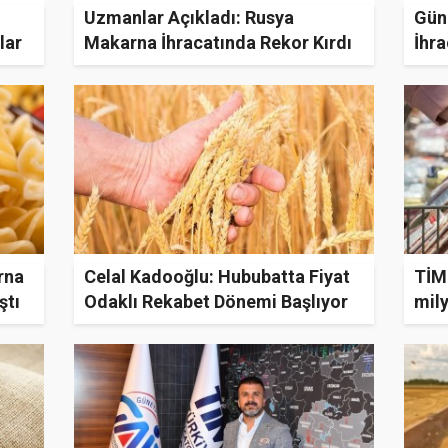
Uzmanlar Açıkladı: Rusya
Gün
lar
Makarna İhracatında Rekor Kırdı
İhra
rna
Celal Kadooğlu: Hububatta Fiyat
TİM:
ştı
Odaklı Rekabet Dönemi Başlıyor
mily