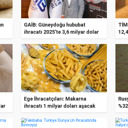
un
GAİB: Güneydoğu hububat
TİM
ihracatı 2025’te 3,6 milyar dolar
12,4
Ege İhracatçıları: Makarna
Rus
lar
ihracatı 1 milyar doları aşacak
%32'