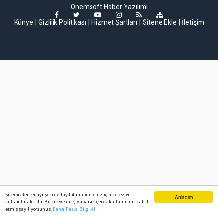
Onemsoft
Haber Yazılımı
Künye
Gizlilik Politikası
Hizmet Şartları
Sitene Ekle
İletişim
Sitemizden en iyi şekilde faydalanabilmeniz için çerezler
Anladım
kullanılmaktadır. Bu siteye giriş yaparak çerez kullanımını kabul
etmiş sayılıyorsunuz.
Daha Fazla Bilgi Al
Ana Sayfa
Web TV
Foto Galeri
Yazarlar