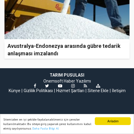
Avustralya-Endonezya arasında gübre tedarik
anlaşması imzalandı
TARIM PUSULASI
Onemsoft
Haber Yazılımı
Künye
Gizlilik Politikası
Hizmet Şartları
Sitene Ekle
İletişim
Sitemizden en iyi şekilde faydalanabilmeniz için çerezler
Anladım
kullanılmaktadır. Bu siteye giriş yaparak çerez kullanımını kabul
etmiş sayılıyorsunuz.
Daha Fazla Bilgi Al
Ana Sayfa
Web TV
Foto Galeri
Yazarlar