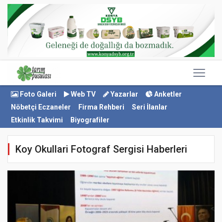
Foto Galeri
Web TV
Yazarlar
Anketler
Nöbetçi Eczaneler
Firma Rehberi
Seri İlanlar
Etkinlik Takvimi
Biyografiler
Koy Okullari Fotograf Sergisi Haberleri