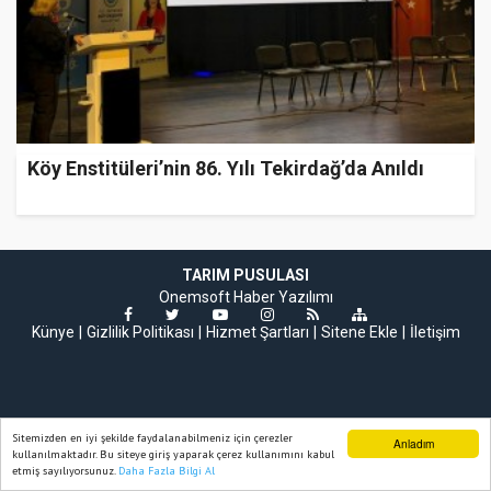
Köy Enstitüleri’nin 86. Yılı Tekirdağ’da Anıldı
TARIM PUSULASI
Onemsoft
Haber Yazılımı
Künye
Gizlilik Politikası
Hizmet Şartları
Sitene Ekle
İletişim
Sitemizden en iyi şekilde faydalanabilmeniz için çerezler
Anladım
kullanılmaktadır. Bu siteye giriş yaparak çerez kullanımını kabul
etmiş sayılıyorsunuz.
Daha Fazla Bilgi Al
Ana Sayfa
Web TV
Foto Galeri
Yazarlar