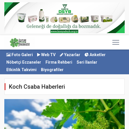
Foto Galeri
Web TV
Yazarlar
Anketler
Nöbetçi Eczaneler
Firma Rehberi
Seri İlanlar
Etkinlik Takvimi
Biyografiler
Koch Csaba Haberleri