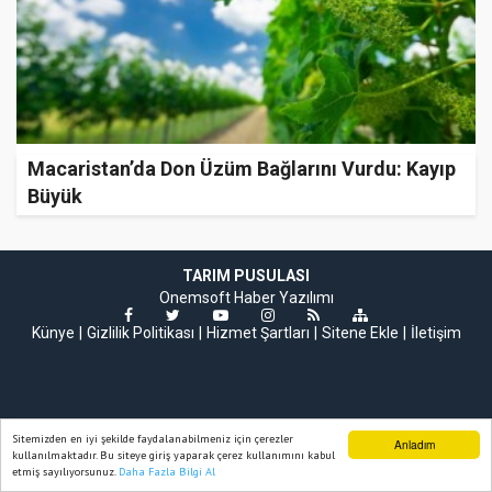
Macaristan’da Don Üzüm Bağlarını Vurdu: Kayıp
Büyük
TARIM PUSULASI
Onemsoft
Haber Yazılımı
Künye
Gizlilik Politikası
Hizmet Şartları
Sitene Ekle
İletişim
Sitemizden en iyi şekilde faydalanabilmeniz için çerezler
Anladım
kullanılmaktadır. Bu siteye giriş yaparak çerez kullanımını kabul
etmiş sayılıyorsunuz.
Daha Fazla Bilgi Al
Ana Sayfa
Web TV
Foto Galeri
Yazarlar