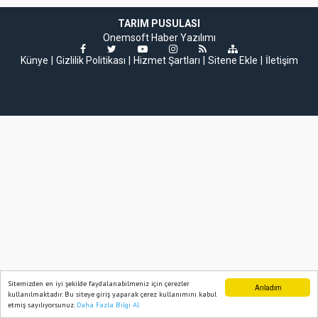
TARIM PUSULASI
Onemsoft
Haber Yazılımı
Künye
Gizlilik Politikası
Hizmet Şartları
Sitene Ekle
İletişim
Sitemizden en iyi şekilde faydalanabilmeniz için çerezler
Anladım
kullanılmaktadır. Bu siteye giriş yaparak çerez kullanımını kabul
etmiş sayılıyorsunuz.
Daha Fazla Bilgi Al
Ana Sayfa
Web TV
Foto Galeri
Yazarlar