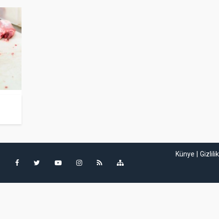
Künye
Gizlili