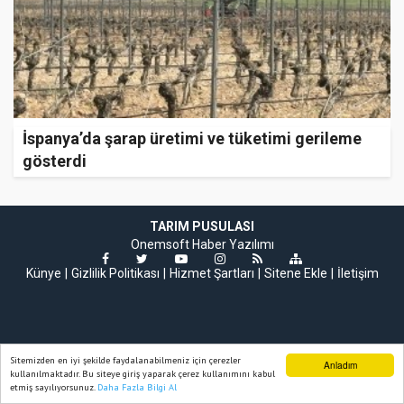
İspanya’da şarap üretimi ve tüketimi gerileme
gösterdi
TARIM PUSULASI
Onemsoft
Haber Yazılımı
Künye
Gizlilik Politikası
Hizmet Şartları
Sitene Ekle
İletişim
Sitemizden en iyi şekilde faydalanabilmeniz için çerezler
Anladım
kullanılmaktadır. Bu siteye giriş yaparak çerez kullanımını kabul
etmiş sayılıyorsunuz.
Daha Fazla Bilgi Al
Ana Sayfa
Web TV
Foto Galeri
Yazarlar