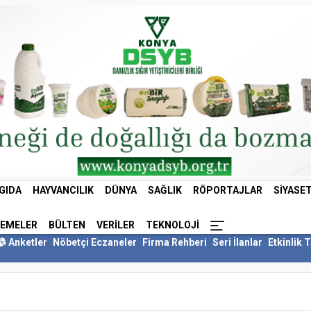
GIDA
HAYVANCILIK
DÜNYA
SAĞLIK
RÖPORTAJLAR
SIYASE
LEMELER
BÜLTEN
VERILER
TEKNOLOJI
Anketler
Nöbetçi Eczaneler
Firma Rehberi
Seri İlanlar
Etkinlik 